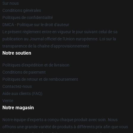
Sur nous
Conditions générales
Politiques de confidentialité
DMCA - Politique sur le droit d'auteur
Le présent règlement entre en vigueur le jour suivant celui de sa
publication au Journal officiel de l'Union européenne. Loi sur la
transparence de la chaîne d'approvisionnement
Notre soutien
Politiques d'expédition et de livraison
Conditions de paiement
Politiques de retour et de remboursement
Contactez-nous
Aide aux clients (FAQ)
Vente
Notre magasin
Notre équipe d'experts a conçu chaque produit avec soin. Nous
offrons une grande variété de produits à différents prix afin que vous