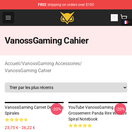
FREE
shipping on orders over $100
Vanossgaming Store - Official Vanossgaming Merchand
Open menu
VanossGaming Cahier
Accueil
/
VanossGaming Accessoires
/
VanossGaming Cahier
VanossGaming Carnet De Notes
YouTube VanossGaming
-20%
-20%
Spirales
Grossement Panda Rire Wheeze
Spiral Notebook
23,75 € - 26,22 €