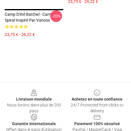
23,75 € - 26,22 €
Camp D'été BatOwl - Carnet
-20%
Spiral Inspiré Par Vanoss
23,75 € - 26,22 €
Footer
Livraison mondiale
Achetez en toute confiance
Nous livrons dans plus de 200
24/7 Protected from clicks to
pays
delivery
Garantie internationale
Paiement 100% sécurisé
Offert dans le pays d'utilisation
PayPal / MasterCard / Visa