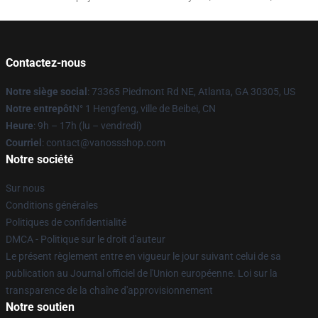
Contactez-nous
Notre siège social
: 73365 Piedmont Rd NE, Atlanta, GA 30305, US
Notre entrepôt
N° 1 Hengfeng, ville de Beibei, CN
Heure
: 9h – 17h (lu – vendredi)
Courriel
: contact@vanossshop.com
Notre société
Sur nous
Conditions générales
Politiques de confidentialité
DMCA - Politique sur le droit d'auteur
Le présent règlement entre en vigueur le jour suivant celui de sa
publication au Journal officiel de l'Union européenne. Loi sur la
transparence de la chaîne d'approvisionnement
Notre soutien