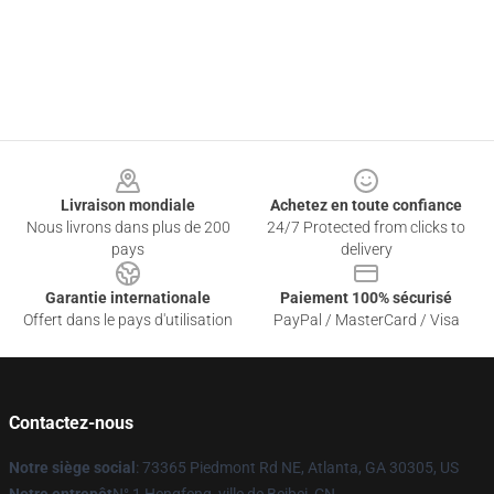
Footer
Livraison mondiale
Achetez en toute confiance
Nous livrons dans plus de 200
24/7 Protected from clicks to
pays
delivery
Garantie internationale
Paiement 100% sécurisé
Offert dans le pays d'utilisation
PayPal / MasterCard / Visa
Contactez-nous
Notre siège social
: 73365 Piedmont Rd NE, Atlanta, GA 30305, US