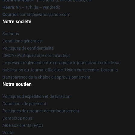
Notre entrepôt
N° 1 Hengfeng, ville de Beibei, CN
Heure
: 9h – 17h (lu – vendredi)
Courriel
: contact@vanossshop.com
Notre société
Sur nous
Conditions générales
Politiques de confidentialité
DMCA - Politique sur le droit d'auteur
Le présent règlement entre en vigueur le jour suivant celui de sa
publication au Journal officiel de l'Union européenne. Loi sur la
transparence de la chaîne d'approvisionnement
Notre soutien
Politiques d'expédition et de livraison
Conditions de paiement
Politiques de retour et de remboursement
Contactez-nous
Aide aux clients (FAQ)
Vente