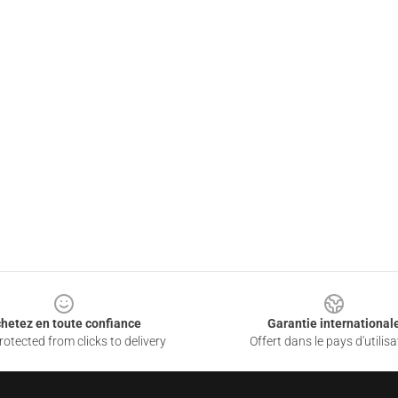
hetez en toute confiance
Garantie international
otected from clicks to delivery
Offert dans le pays d'utilisa