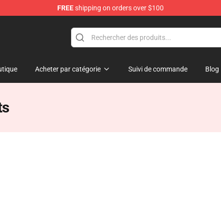
FREE
shipping on orders over $100
ndise Shop
tique
Acheter par catégorie
Suivi de commande
Blog
ts