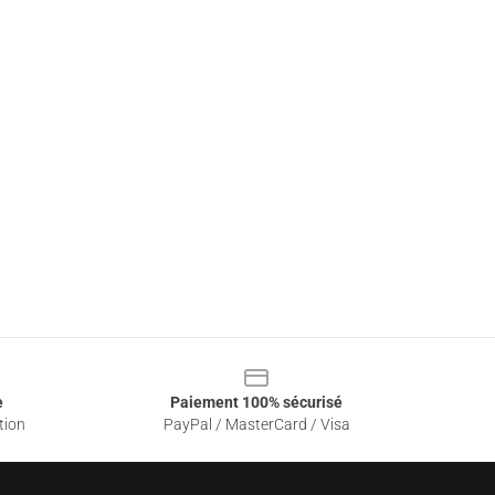
e
Paiement 100% sécurisé
tion
PayPal / MasterCard / Visa