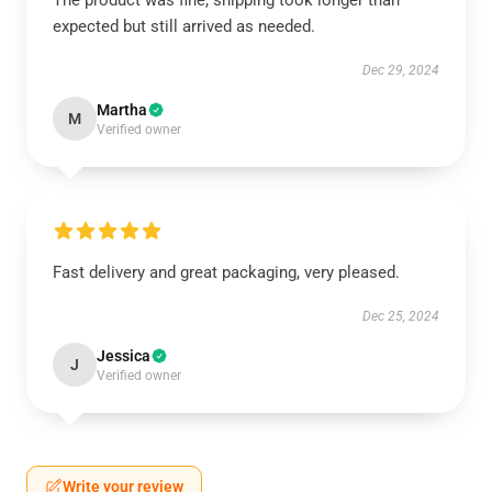
The product was fine, shipping took longer than
expected but still arrived as needed.
Dec 29, 2024
Martha
M
Verified owner
Fast delivery and great packaging, very pleased.
Dec 25, 2024
Jessica
J
Verified owner
Write your review