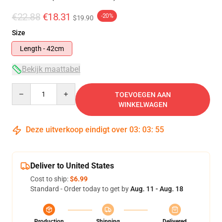
€22.88
€18.31
-20%
$19.90
Size
Length - 42cm
Bekijk maattabel
Quantity
TOEVOEGEN AAN
WINKELWAGEN
Deze uitverkoop eindigt over
03
:
03
:
54
Deliver to United States
Cost to ship:
$6.99
Standard - Order today to get by
Aug. 11 - Aug. 18
Production
Shipping
Delivered