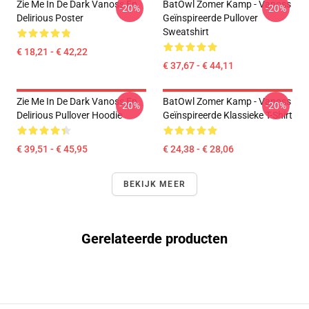
Zie Me In De Dark Vanoss En
BatOwl Zomer Kamp - Vanoss
-20%
-20%
Delirious Poster
Geïnspireerde Pullover
Sweatshirt
€ 18,21 - € 42,22
€ 37,67 - € 44,11
Zie Me In De Dark Vanoss En
BatOwl Zomer Kamp - Vanoss
-20%
-20%
Delirious Pullover Hoodie
Geïnspireerde Klassieke T-Shirt
€ 39,51 - € 45,95
€ 24,38 - € 28,06
BEKIJK MEER
Gerelateerde producten