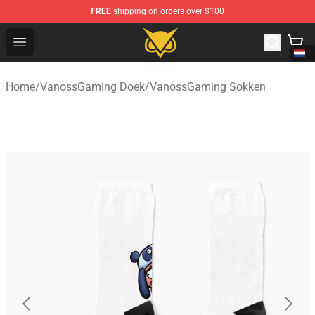
FREE
shipping on orders over $100
Vanossgaming Store - Official Vanossgaming Merchand
Open menu
Home
/
VanossGaming Doek
/
VanossGaming Sokken