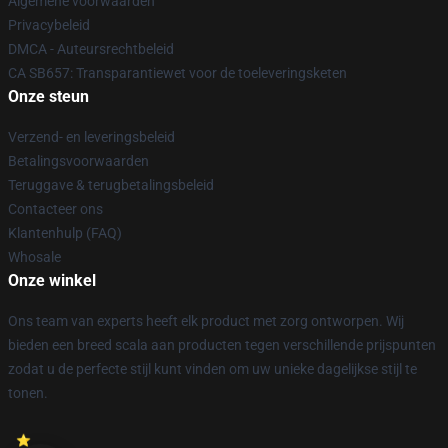
Algemene voorwaarden
Privacybeleid
DMCA - Auteursrechtbeleid
CA SB657: Transparantiewet voor de toeleveringsketen
Onze steun
Verzend- en leveringsbeleid
Betalingsvoorwaarden
Teruggave & terugbetalingsbeleid
Contacteer ons
Klantenhulp (FAQ)
Whosale
Onze winkel
Ons team van experts heeft elk product met zorg ontworpen. Wij
bieden een breed scala aan producten tegen verschillende prijspunten
zodat u de perfecte stijl kunt vinden om uw unieke dagelijkse stijl te
tonen.