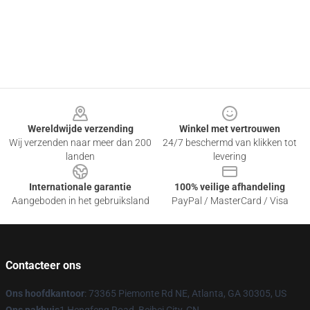
Footer
Wereldwijde verzending
Winkel met vertrouwen
Wij verzenden naar meer dan 200
24/7 beschermd van klikken tot
landen
levering
Internationale garantie
100% veilige afhandeling
Aangeboden in het gebruiksland
PayPal / MasterCard / Visa
Contacteer ons
Ons hoofdkantoor
: 73365 Piemonte Rd NE, Atlanta, GA 30305, US