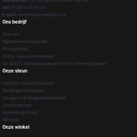
Ons pakhuis
1 Hengfeng Road, Beibei City, CN
Uur
: 21.00 uur 5.00 uur
E-mail
: contact@vanosshop.com
Ons bedrijf
Over ons
Algemene voorwaarden
Privacybeleid
DMCA - Auteursrechtbeleid
CA SB657: Transparantiewet voor de toeleveringsketen
Onze steun
Verzend- en leveringsbeleid
Betalingsvoorwaarden
Teruggave & terugbetalingsbeleid
Contacteer ons
Klantenhulp (FAQ)
Whosale
Onze winkel