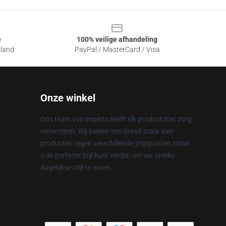
e
100% veilige afhandeling
sland
PayPal / MasterCard / Visa
Onze winkel
Ons team van experts heeft elk product met zorg
ontworpen. Wij bieden een breed scala aan
producten tegen verschillende prijspunten zodat
u de perfecte stijl kunt vinden om uw unieke
dagelijkse stijl te tonen.