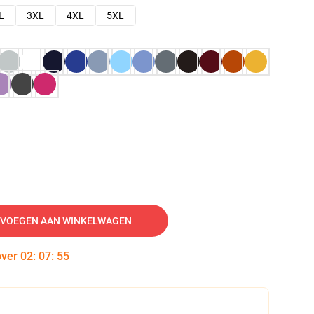
L
3XL
4XL
5XL
VOEGEN AAN WINKELWAGEN
over
02
:
07
:
54