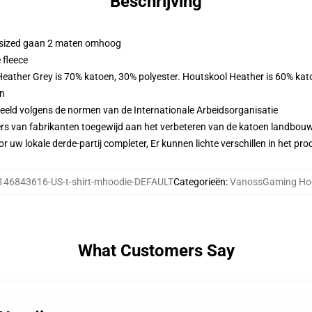
Beschrijving
ersized gaan 2 maten omhoog
 fleece
 Heather Grey is 70% katoen, 30% polyester. Houtskool Heather is 60% kat
en
eeld volgens de normen van de Internationale Arbeidsorganisatie
ers van fabrikanten toegewijd aan het verbeteren van de katoen landbouw 
r uw lokale derde-partij completer, Er kunnen lichte verschillen in het p
146843616-US-t-shirt-mhoodie-DEFAULT
Categorieën
:
VanossGaming Ho
What Customers Say