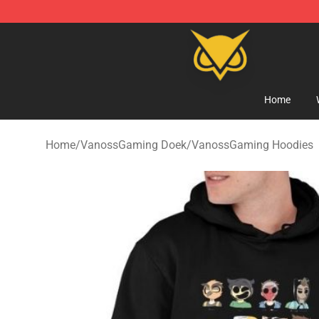
Vanossgaming Store - Official Vanossgaming Mercha
Home
Home
/
VanossGaming Doek
/
VanossGaming Hoodies