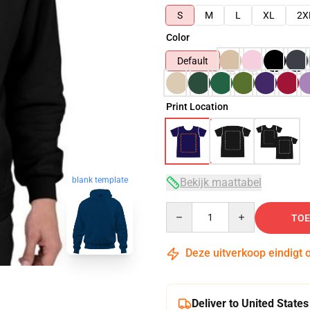
S
M
L
XL
2X
Color
Default
Print Location
blank template
Bekijk maattabel
Quantity
TOE
Deze uitverkoop eindigt 
Deliver to United States