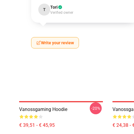
Tori
T
Verified owner
Write your review
-20%
Vanossgaming Hoodie
Vanossgam
€ 39,51 - € 45,95
€ 24,38 - 