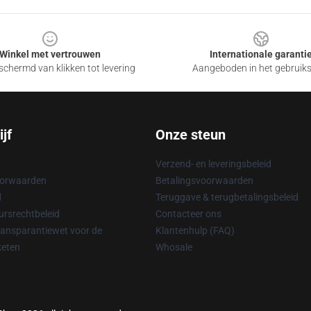
Winkel met vertrouwen
Internationale garanti
chermd van klikken tot levering
Aangeboden in het gebruik
jf
Onze steun
Verzend- en leveringsbeleid
oorwaarden
Betalingsvoorwaarden
d
Teruggave & terugbetalingsbeleid
rsrechtbeleid
Contacteer ons
ransparantiewet voor de
Klantenhulp (FAQ)
keten
Whosale