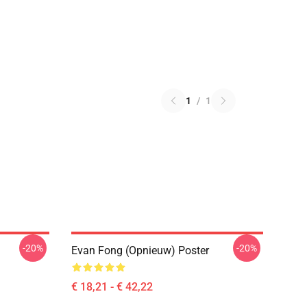
1
/
1
-20%
-20%
Evan Fong (opnieuw) Poster
€ 18,21 - € 42,22