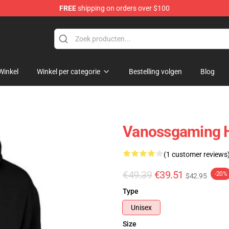
FREE
shipping on orders over $100
ndise Shop
Winkel
Winkel per categorie
Bestelling volgen
Blog
Vanossgaming 
(1 customer reviews
€49.39
€39.51
-20%
$42.95
Type
Unisex
Size