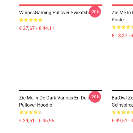
-20%
VanossGaming Pullover Sweatshirt
Zie Me In
Poster
€ 37,67 - € 44,11
€ 18,21 - 
-20%
Zie Me In De Dark Vanoss En Delirious
BatOwl Z
Pullover Hoodie
Geïnspire
€ 39,51 - € 45,95
€ 39,51 - 