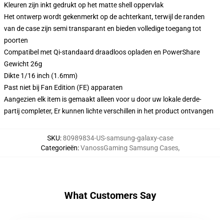
Kleuren zijn inkt gedrukt op het matte shell oppervlak
Het ontwerp wordt gekenmerkt op de achterkant, terwijl de randen
van de case zijn semi transparant en bieden volledige toegang tot
poorten
Compatibel met Qi-standaard draadloos opladen en PowerShare
Gewicht 26g
Dikte 1/16 inch (1.6mm)
Past niet bij Fan Edition (FE) apparaten
Aangezien elk item is gemaakt alleen voor u door uw lokale derde-
partij completer, Er kunnen lichte verschillen in het product ontvangen
SKU
:
80989834-US-samsung-galaxy-case
Categorieën
:
VanossGaming Samsung Cases
,
What Customers Say