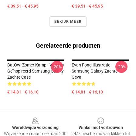
€ 39,51 - € 45,95
€ 39,51 - € 45,95
BEKIJK MEER
Gerelateerde producten
BatOwl Zomer Kamp - Vanoss
Evan Fong Illustratie
-20%
-20%
Geïnspireerd Samsung Galaxy
Samsung Galaxy Zachte
Zachte Case
Geval
€ 14,81 - € 16,10
€ 14,81 - € 16,10
Footer
Wereldwijde verzending
Winkel met vertrouwen
Wij verzenden naar meer dan 200
24/7 beschermd van klikken tot