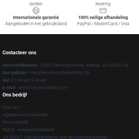
landen
levering
Internationale garantie
100% veilige afhandeling
Aangeboden in het gebruiksland
PayPal / MasterCard / Visa
Contacteer ons
Ons hoofdkantoor
: 73365 Piemonte Rd NE, Atlanta, GA 30305, US
Ons pakhuis
1 Hengfeng Road, Beibei City, CN
Uur
: 21.00 uur 5.00 uur
E-mail
: contact@vanosshop.com
Ons bedrijf
Over ons
Algemene voorwaarden
Privacybeleid
DMCA - Auteursrechtbeleid
CA SB657: Transparantiewet voor de toeleveringsketen