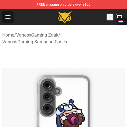
FREE
shipping on orders over $100
Vanossgaming Store - Official Vanossgaming Merchand
Open menu
Home
/
VanossGaming Zaak
/
VanossGaming Samsung Cases