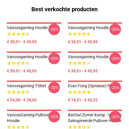
Best verkochte producten
Vanossgaming Hoodie
Vanossgaming Hoodie
-20%
-20%
€ 39,51 - € 45,95
€ 39,51 - € 45,95
Vanossgaming Hoodie
Vanossgaming Hoodie
-20%
-20%
€ 39,51 - € 45,95
€ 39,51 - € 45,95
Vanossgaming T-Shirt
Evan Fong (opnieuw) Poster
-20%
-20%
€ 24,38 - € 28,06
€ 18,21 - € 42,22
VanossGaming Pullover
BatOwl Zomer Kamp - Vanoss
-20%
-20%
Hoodie
Geïnspireerde Pullover Hoodie