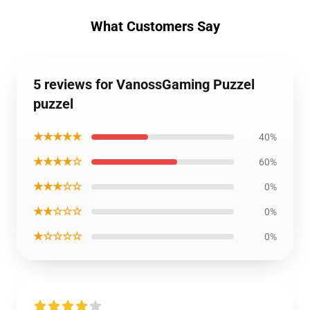
What Customers Say
5 reviews for VanossGaming Puzzel
puzzel
★★★★★
40%
★★★★☆
60%
★★★☆☆
0%
★★☆☆☆
0%
★☆☆☆☆
0%