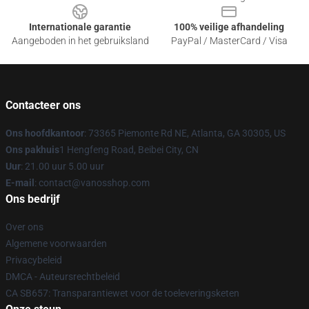
Internationale garantie
100% veilige afhandeling
Aangeboden in het gebruiksland
PayPal / MasterCard / Visa
Contacteer ons
Ons hoofdkantoor
: 73365 Piemonte Rd NE, Atlanta, GA 30305, US
Ons pakhuis
1 Hengfeng Road, Beibei City, CN
Uur
: 21.00 uur 5.00 uur
E-mail
: contact@vanosshop.com
Ons bedrijf
Over ons
Algemene voorwaarden
Privacybeleid
DMCA - Auteursrechtbeleid
CA SB657: Transparantiewet voor de toeleveringsketen