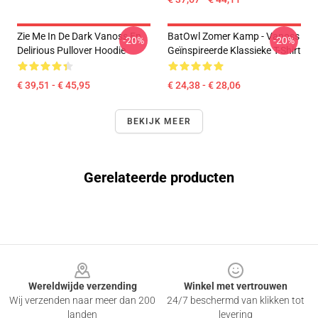
Zie Me In De Dark Vanoss En
BatOwl Zomer Kamp - Vanoss
-20%
-20%
Delirious Pullover Hoodie
Geïnspireerde Klassieke T-Shirt
€ 39,51 - € 45,95
€ 24,38 - € 28,06
BEKIJK MEER
Gerelateerde producten
Footer
Wereldwijde verzending
Winkel met vertrouwen
Wij verzenden naar meer dan 200
24/7 beschermd van klikken tot
landen
levering