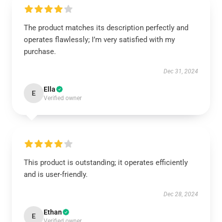
The product matches its description perfectly and
operates flawlessly; I’m very satisfied with my
purchase.
Dec 31, 2024
Ella
E
Verified owner
This product is outstanding; it operates efficiently
and is user-friendly.
Dec 28, 2024
Ethan
E
Verified owner