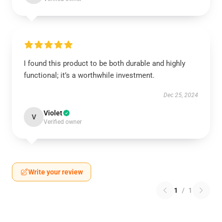
I found this product to be both durable and highly
functional; it’s a worthwhile investment.
Dec 25, 2024
Violet
V
Verified owner
Write your review
1
/
1