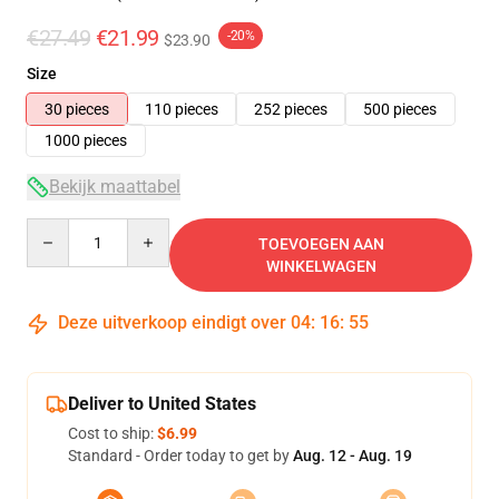
€27.49
€21.99
-20%
$23.90
Size
30 pieces
110 pieces
252 pieces
500 pieces
1000 pieces
Bekijk maattabel
Quantity
TOEVOEGEN AAN
WINKELWAGEN
Deze uitverkoop eindigt over
04
:
16
:
54
Deliver to United States
Cost to ship:
$6.99
Standard - Order today to get by
Aug. 12 - Aug. 19