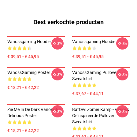
Best verkochte producten
Vanossgaming Hoodie
Vanossgaming Hoodie
-20%
-20%
€ 39,51 - € 45,95
€ 39,51 - € 45,95
VanossGaming Poster
VanossGaming Pullover
-20%
-20%
Sweatshirt
€ 18,21 - € 42,22
€ 37,67 - € 44,11
Zie Me In De Dark Vanoss En
BatOwl Zomer Kamp - Vanoss
-20%
-20%
Delirious Poster
Geïnspireerde Pullover
Sweatshirt
€ 18,21 - € 42,22
€ 37,67 - € 44,11