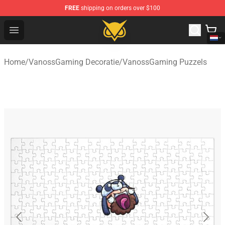
FREE
shipping on orders over $100
Vanossgaming Store - Official Vanossgaming Merchand
Open menu
Home
/
VanossGaming Decoratie
/
VanossGaming Puzzels