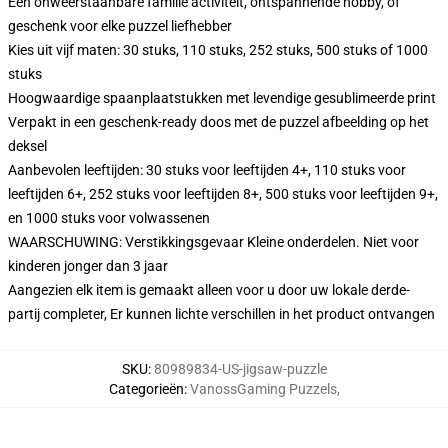
Een onweerstaanbare familie activiteit, ontspannende hobby, of
geschenk voor elke puzzel liefhebber
Kies uit vijf maten: 30 stuks, 110 stuks, 252 stuks, 500 stuks of 1000
stuks
Hoogwaardige spaanplaatstukken met levendige gesublimeerde print
Verpakt in een geschenk-ready doos met de puzzel afbeelding op het
deksel
Aanbevolen leeftijden: 30 stuks voor leeftijden 4+, 110 stuks voor
leeftijden 6+, 252 stuks voor leeftijden 8+, 500 stuks voor leeftijden 9+,
en 1000 stuks voor volwassenen
WAARSCHUWING: Verstikkingsgevaar Kleine onderdelen. Niet voor
kinderen jonger dan 3 jaar
Aangezien elk item is gemaakt alleen voor u door uw lokale derde-
partij completer, Er kunnen lichte verschillen in het product ontvangen
SKU
:
80989834-US-jigsaw-puzzle
Categorieën
:
VanossGaming Puzzels
,