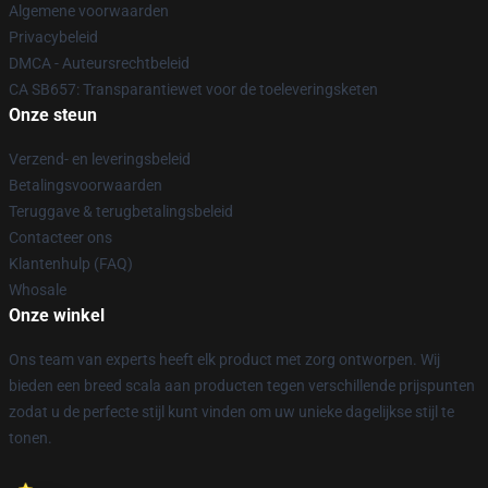
Algemene voorwaarden
Privacybeleid
DMCA - Auteursrechtbeleid
CA SB657: Transparantiewet voor de toeleveringsketen
Onze steun
Verzend- en leveringsbeleid
Betalingsvoorwaarden
Teruggave & terugbetalingsbeleid
Contacteer ons
Klantenhulp (FAQ)
Whosale
Onze winkel
Ons team van experts heeft elk product met zorg ontworpen. Wij
bieden een breed scala aan producten tegen verschillende prijspunten
zodat u de perfecte stijl kunt vinden om uw unieke dagelijkse stijl te
tonen.