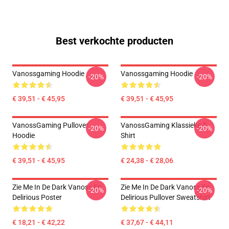
Best verkochte producten
Vanossgaming Hoodie
Vanossgaming Hoodie
-20%
-20%
€ 39,51 - € 45,95
€ 39,51 - € 45,95
VanossGaming Pullover
VanossGaming Klassieke T-
-20%
-20%
Hoodie
Shirt
€ 39,51 - € 45,95
€ 24,38 - € 28,06
Zie Me In De Dark Vanoss En
Zie Me In De Dark Vanoss En
-20%
-20%
Delirious Poster
Delirious Pullover Sweatshirt
€ 18,21 - € 42,22
€ 37,67 - € 44,11