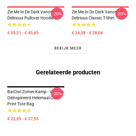
Zie Me In De Dark Vanoss En
Zie Me In De Dark Vanoss En
-20%
-20%
Delirious Pullover Hoodie
Delirious Classic T-Shirt
€ 39,51 - € 45,95
€ 24,38 - € 28,06
BEKIJK MEER
Gerelateerde producten
BatOwl Zomer Kamp - Vanoss
-20%
Geïnspireerd Helemaal Over
Print Tote Bag
€ 22,95 - € 27,55