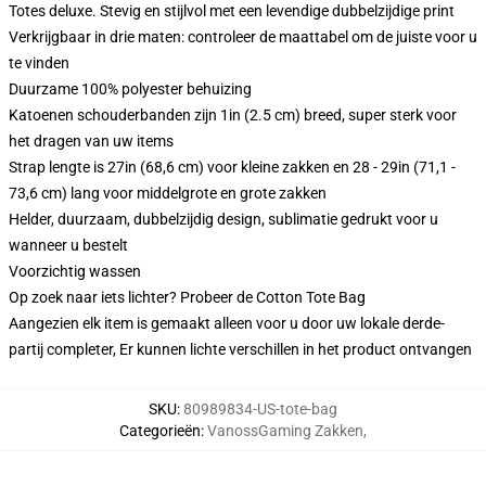
Totes deluxe. Stevig en stijlvol met een levendige dubbelzijdige print
Verkrijgbaar in drie maten: controleer de maattabel om de juiste voor u
te vinden
Duurzame 100% polyester behuizing
Katoenen schouderbanden zijn 1in (2.5 cm) breed, super sterk voor
het dragen van uw items
Strap lengte is 27in (68,6 cm) voor kleine zakken en 28 - 29in (71,1 -
73,6 cm) lang voor middelgrote en grote zakken
Helder, duurzaam, dubbelzijdig design, sublimatie gedrukt voor u
wanneer u bestelt
Voorzichtig wassen
Op zoek naar iets lichter? Probeer de Cotton Tote Bag
Aangezien elk item is gemaakt alleen voor u door uw lokale derde-
partij completer, Er kunnen lichte verschillen in het product ontvangen
SKU
:
80989834-US-tote-bag
Categorieën
:
VanossGaming Zakken
,