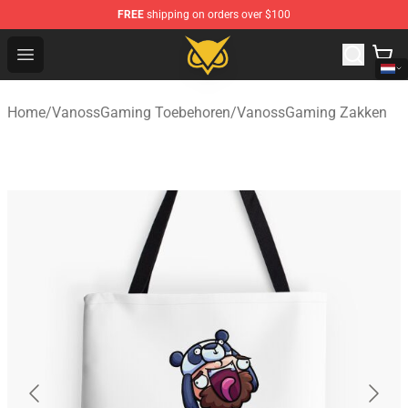
FREE
shipping on orders over $100
Vanossgaming Store - Official Vanossgaming Merchand
Open menu
Home
/
VanossGaming Toebehoren
/
VanossGaming Zakken