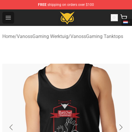
FREE
shipping on orders over $100
Vanossgaming Store - Official Vanossgaming Merchand
Open menu
Home
/
VanossGaming Werktuig
/
VanossGaming Tanktops