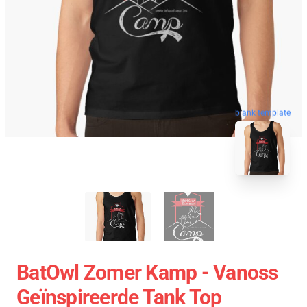
blank template
BatOwl Zomer Kamp - Vanoss
Geïnspireerde Tank Top