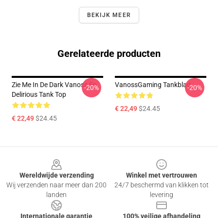
BEKIJK MEER
Gerelateerde producten
Zie Me In De Dark Vanoss En
VanossGaming Tankblad
-20%
-20%
Delirious Tank Top
€ 22,49
$24.45
€ 22,49
$24.45
Footer
Wereldwijde verzending
Winkel met vertrouwen
Wij verzenden naar meer dan 200
24/7 beschermd van klikken tot
landen
levering
Internationale garantie
100% veilige afhandeling