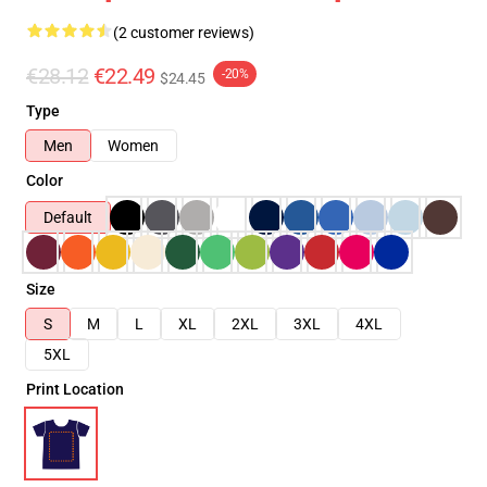
(2 customer reviews)
€28.12
€22.49
-20%
$24.45
Type
Men
Women
Color
Default
Size
S
M
L
XL
2XL
3XL
4XL
5XL
Print Location