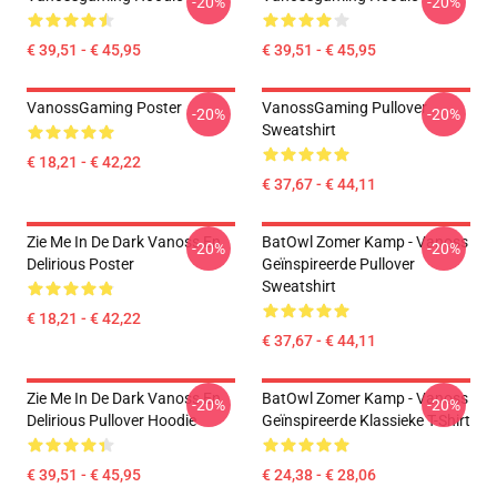
-20%
-20%
€ 39,51 - € 45,95
€ 39,51 - € 45,95
VanossGaming Poster
VanossGaming Pullover
-20%
-20%
Sweatshirt
€ 18,21 - € 42,22
€ 37,67 - € 44,11
Zie Me In De Dark Vanoss En
BatOwl Zomer Kamp - Vanoss
-20%
-20%
Delirious Poster
Geïnspireerde Pullover
Sweatshirt
€ 18,21 - € 42,22
€ 37,67 - € 44,11
Zie Me In De Dark Vanoss En
BatOwl Zomer Kamp - Vanoss
-20%
-20%
Delirious Pullover Hoodie
Geïnspireerde Klassieke T-Shirt
€ 39,51 - € 45,95
€ 24,38 - € 28,06