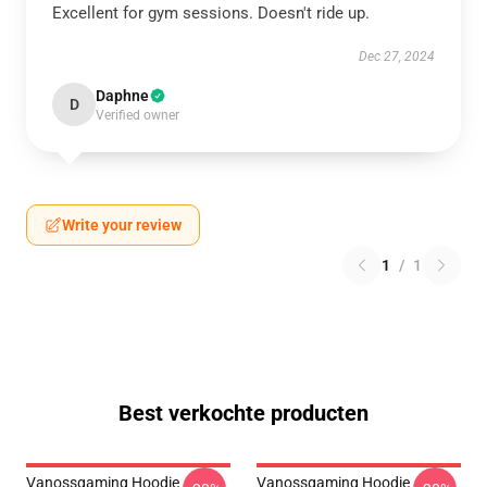
Excellent for gym sessions. Doesn't ride up.
Dec 27, 2024
Daphne
D
Verified owner
Write your review
1
/
1
Best verkochte producten
Vanossgaming Hoodie
Vanossgaming Hoodie