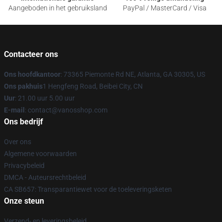
Aangeboden in het gebruiksland
PayPal / MasterCard / Visa
Contacteer ons
Ons hoofdkantoor
: 73365 Piemonte Rd NE, Atlanta, GA 30305, US
Ons pakhuis
1 Hengfeng Road, Beibei City, CN
Uur
: 21.00 uur 5.00 uur
E-mail
: contact@vanosshop.com
Ons bedrijf
Over ons
Algemene voorwaarden
Privacybeleid
DMCA - Auteursrechtbeleid
CA SB657: Transparantiewet voor de toeleveringsketen
Onze steun
Verzend- en leveringsbeleid