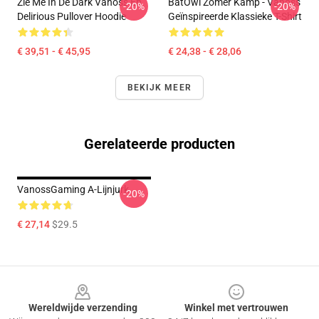
Zie Me In De Dark Vanoss En
BatOwl Zomer Kamp - Vanoss
-20%
-20%
Delirious Pullover Hoodie
Geïnspireerde Klassieke T-Shirt
€ 39,51 - € 45,95
€ 24,38 - € 28,06
BEKIJK MEER
Gerelateerde producten
VanossGaming A-Lijnjurk
-20%
€ 27,14
$29.5
Footer
Wereldwijde verzending
Winkel met vertrouwen