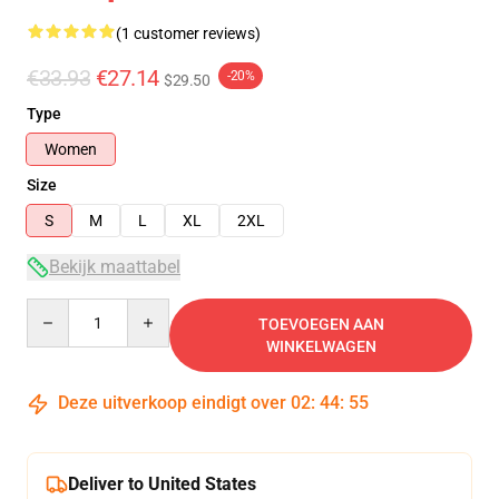
(1 customer reviews)
€33.93
€27.14
-20%
$29.50
Type
Women
Size
S
M
L
XL
2XL
Bekijk maattabel
Quantity
TOEVOEGEN AAN
WINKELWAGEN
Deze uitverkoop eindigt over
02
:
44
:
54
Deliver to United States