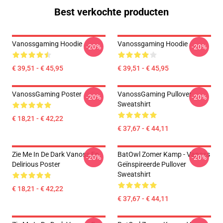
Best verkochte producten
Vanossgaming Hoodie
Vanossgaming Hoodie
-20%
-20%
€ 39,51 - € 45,95
€ 39,51 - € 45,95
VanossGaming Poster
VanossGaming Pullover
-20%
-20%
Sweatshirt
€ 18,21 - € 42,22
€ 37,67 - € 44,11
Zie Me In De Dark Vanoss En
BatOwl Zomer Kamp - Vanoss
-20%
-20%
Delirious Poster
Geïnspireerde Pullover
Sweatshirt
€ 18,21 - € 42,22
€ 37,67 - € 44,11