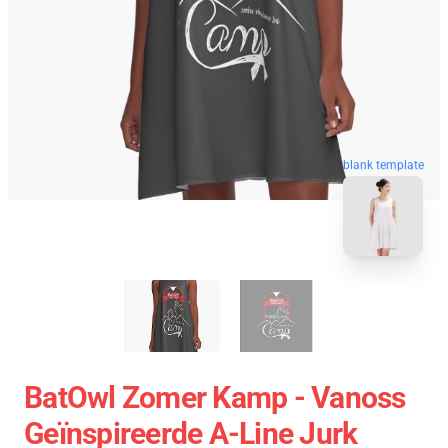
blank template
BatOwl Zomer Kamp - Vanoss
Geïnspireerde A-Line Jurk