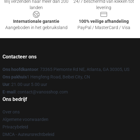
Wij verzenden naar meer dan 200
24/7 beschermd van klikken tot
landen
levering
Internationale garantie
100% veilige afhandeling
Aangeboden in het gebruiksland
PayPal / MasterCard / Visa
Contacteer ons
Ons hoofdkantoor
: 73365 Piemonte Rd NE, Atlanta, GA 30305, US
Ons pakhuis
1 Hengfeng Road, Beibei City, CN
Uur
: 21.00 uur 5.00 uur
E-mail
: contact@vanosshop.com
Ons bedrijf
Over ons
Algemene voorwaarden
Privacybeleid
DMCA - Auteursrechtbeleid