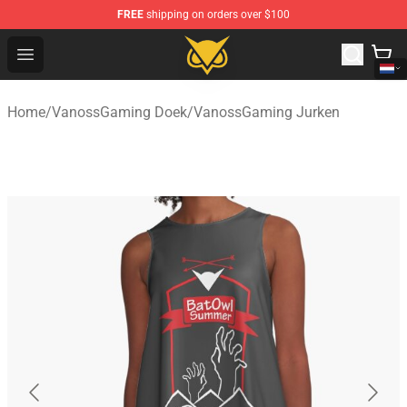
FREE
shipping on orders over $100
Vanossgaming Store - Official Vanossgaming Merchand
Open menu
Home
/
VanossGaming Doek
/
VanossGaming Jurken