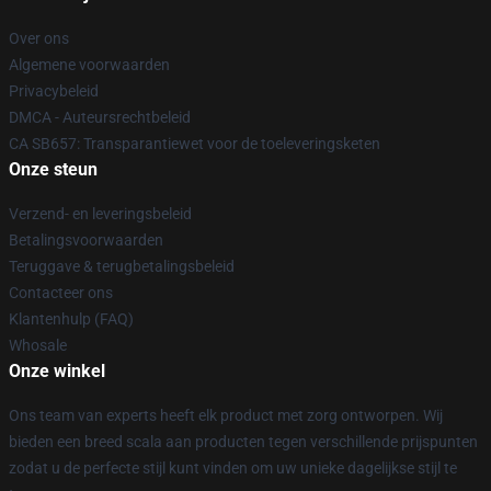
Over ons
Algemene voorwaarden
Privacybeleid
DMCA - Auteursrechtbeleid
CA SB657: Transparantiewet voor de toeleveringsketen
Onze steun
Verzend- en leveringsbeleid
Betalingsvoorwaarden
Teruggave & terugbetalingsbeleid
Contacteer ons
Klantenhulp (FAQ)
Whosale
Onze winkel
Ons team van experts heeft elk product met zorg ontworpen. Wij
bieden een breed scala aan producten tegen verschillende prijspunten
zodat u de perfecte stijl kunt vinden om uw unieke dagelijkse stijl te