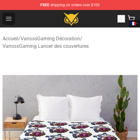
FREE
shipping on orders over $100
Vanossgaming Store - Official Vanossgaming Merchand
Open menu
Accueil
/
VanossGaming Décoration
/
VanossGaming Lancer des couvertures