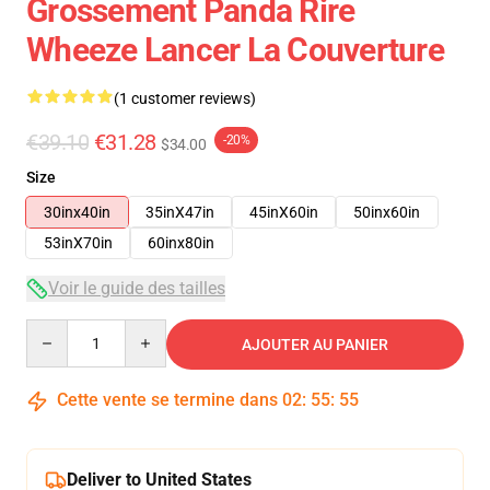
Grossement Panda Rire
Wheeze Lancer La Couverture
(1 customer reviews)
€39.10
€31.28
-20%
$34.00
Size
30inx40in
35inX47in
45inX60in
50inx60in
53inX70in
60inx80in
Voir le guide des tailles
Quantity
AJOUTER AU PANIER
Cette vente se termine dans
02
:
55
:
54
Deliver to United States