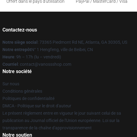
Offert dans le pays d'utilisation
PayPal / MasterCard / Visa
Contactez-nous
Notre siège social
: 73365 Piedmont Rd NE, Atlanta, GA 30305, US
Notre entrepôt
N° 1 Hengfeng, ville de Beibei, CN
Heure
: 9h – 17h (lu – vendredi)
Courriel
: contact@vanossshop.com
Notre société
Sur nous
Conditions générales
Politiques de confidentialité
DMCA - Politique sur le droit d'auteur
Le présent règlement entre en vigueur le jour suivant celui de sa
publication au Journal officiel de l'Union européenne. Loi sur la
transparence de la chaîne d'approvisionnement
Notre soutien