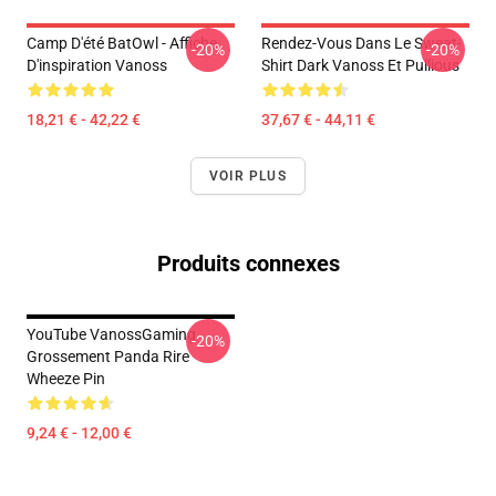
Camp D'été BatOwl - Affiche
Rendez-Vous Dans Le Sweat-
-20%
-20%
D'inspiration Vanoss
Shirt Dark Vanoss Et Pullious
18,21 € - 42,22 €
37,67 € - 44,11 €
VOIR PLUS
Produits connexes
YouTube VanossGaming
-20%
Grossement Panda Rire
Wheeze Pin
9,24 € - 12,00 €