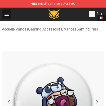
FREE
shipping on orders over $100
Vanossgaming Store - Official Vanossgaming Merchand
Open menu
Accueil
/
VanossGaming Accessoires
/
VanossGaming Pins