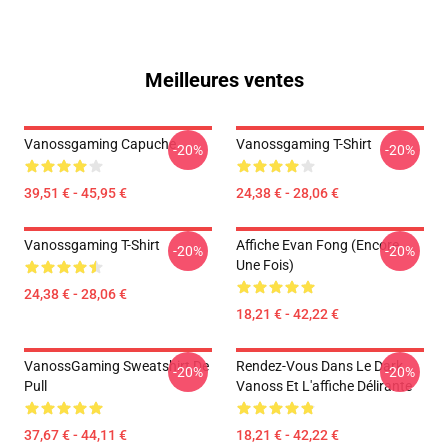
Meilleures ventes
Vanossgaming Capuche
Vanossgaming T-Shirt
-20%
-20%
39,51 € - 45,95 €
24,38 € - 28,06 €
Vanossgaming T-Shirt
Affiche Evan Fong (encore
-20%
-20%
Une Fois)
24,38 € - 28,06 €
18,21 € - 42,22 €
VanossGaming Sweatshirt De
Rendez-Vous Dans Le Dark
-20%
-20%
Pull
Vanoss Et L'affiche Délirante
37,67 € - 44,11 €
18,21 € - 42,22 €