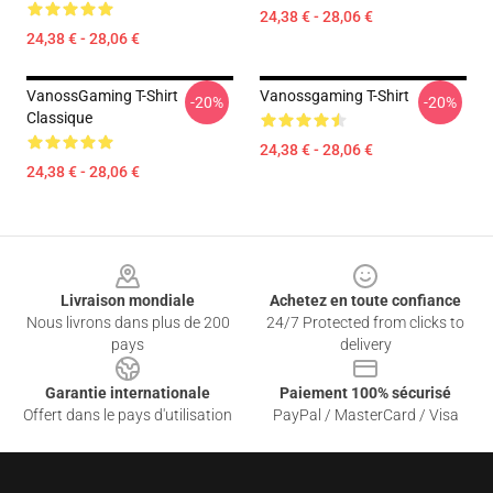
24,38 € - 28,06 €
24,38 € - 28,06 €
VanossGaming T-Shirt
Vanossgaming T-Shirt
-20%
-20%
Classique
24,38 € - 28,06 €
24,38 € - 28,06 €
Footer
Livraison mondiale
Achetez en toute confiance
Nous livrons dans plus de 200
24/7 Protected from clicks to
pays
delivery
Garantie internationale
Paiement 100% sécurisé
Offert dans le pays d'utilisation
PayPal / MasterCard / Visa