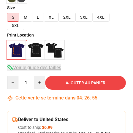
Size
S
M
L
XL
2XL
3XL
4XL
5XL
Print Location
Voir le guide des tailles
Quantity
AJOUTER AU PANIER
Cette vente se termine dans
04
:
26
:
54
Deliver to United States
Cost to ship:
$6.99