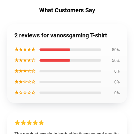
What Customers Say
2 reviews for vanossgaming T-shirt
★★★★★
50%
★★★★☆
50%
★★★☆☆
0%
★★☆☆☆
0%
★☆☆☆☆
0%