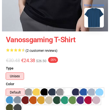
blank template
Vanossgaming T-Shirt
(2 customer reviews)
€30.48
€24.38
-20%
$26.50
Type
Unisex
Color
Default