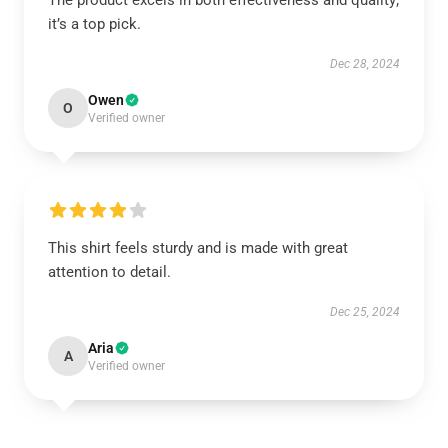
The product excels in both effectiveness and quality;
it’s a top pick.
Dec 28, 2024
Owen
O
Verified owner
This shirt feels sturdy and is made with great
attention to detail.
Dec 25, 2024
Aria
A
Verified owner