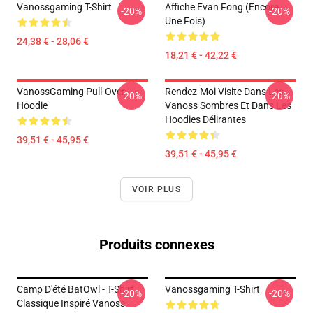
Vanossgaming T-Shirt
Affiche Evan Fong (encore
-20%
-20%
Une Fois)
24,38 € - 28,06 €
18,21 € - 42,22 €
VanossGaming Pull-Over
Rendez-Moi Visite Dans Les
-20%
-20%
Hoodie
Vanoss Sombres Et Dans Les
Hoodies Délirantes
39,51 € - 45,95 €
39,51 € - 45,95 €
VOIR PLUS
Produits connexes
Camp D'été BatOwl - T-Shirt
Vanossgaming T-Shirt
-20%
-20%
Classique Inspiré Vanoss