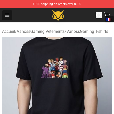
FREE
shipping on orders over $100
Vanossgaming Store - Official Vanossgaming Merchand
Open menu
Accueil
/
VanossGaming Vêtements
/
VanossGaming T-shirts