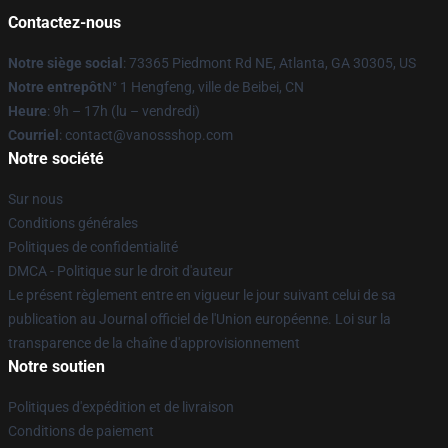
Contactez-nous
Notre siège social
: 73365 Piedmont Rd NE, Atlanta, GA 30305, US
Notre entrepôt
N° 1 Hengfeng, ville de Beibei, CN
Heure
: 9h – 17h (lu – vendredi)
Courriel
: contact@vanossshop.com
Notre société
Sur nous
Conditions générales
Politiques de confidentialité
DMCA - Politique sur le droit d'auteur
Le présent règlement entre en vigueur le jour suivant celui de sa
publication au Journal officiel de l'Union européenne. Loi sur la
transparence de la chaîne d'approvisionnement
Notre soutien
Politiques d'expédition et de livraison
Conditions de paiement