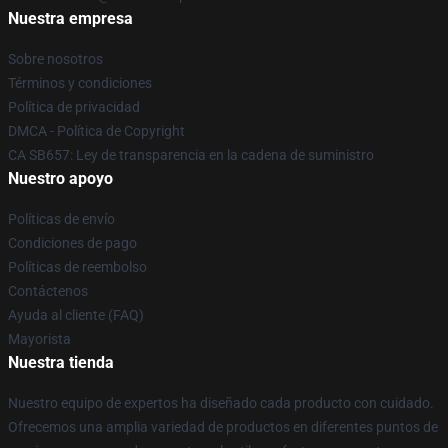
Nuestra empresa
Sobre nosotros
Términos y condiciones
Política de privacidad
DMCA - Política de Copyright
CA SB657: Ley de transparencia en la cadena de suministro
Nuestro apoyo
Políticas de envío
Condiciones de pago
Políticas de reembolso
Contáctenos
Ayuda al cliente (FAQ)
Mayorista
Nuestra tienda
Nuestro equipo de expertos ha diseñado cada producto con cuidado.
Ofrecemos una amplia variedad de productos en diferentes puntos de