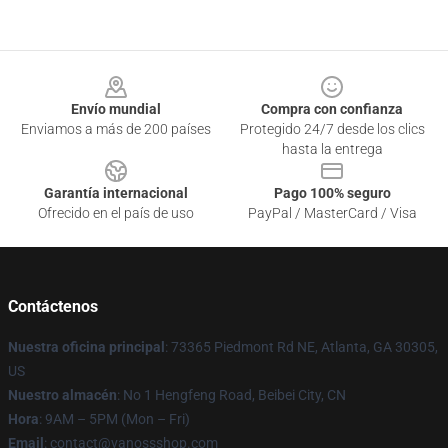
Footer
Envío mundial
Compra con confianza
Enviamos a más de 200 países
Protegido 24/7 desde los clics
hasta la entrega
Garantía internacional
Pago 100% seguro
Ofrecido en el país de uso
PayPal / MasterCard / Visa
Contáctenos
Nuestra oficina principal
: 73365 Piedmont Rd NE, Atlanta, GA 30305,
US
Nuestro almacén
: No 1 Hengfeng Road, Beibei City, CN
Hora
: 9AM – 5PM (Mon – Fri)
Email
: contact@vanossshop.com