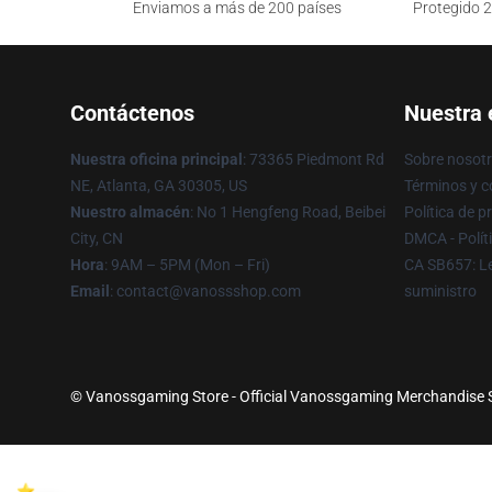
Enviamos a más de 200 países
Protegido 2
Contáctenos
Nuestra
Nuestra oficina principal
: 73365 Piedmont Rd
Sobre nosot
NE, Atlanta, GA 30305, US
Términos y c
Nuestro almacén
: No 1 Hengfeng Road, Beibei
Política de p
City, CN
DMCA - Polít
Hora
: 9AM – 5PM (Mon – Fri)
CA SB657: Le
Email
: contact@vanossshop.com
suministro
© Vanossgaming Store - Official Vanossgaming Merchandise Sh