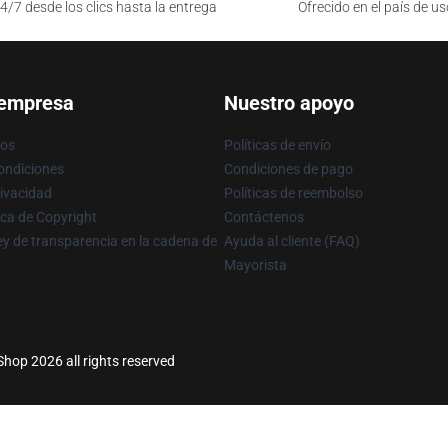
4/7 desde los clics hasta la entrega
Ofrecido en el país de us
 empresa
Nuestro apoyo
ros
Políticas de envío
ondiciones
Condiciones de pago
rivacidad
Políticas de reembolso
ica de Copyright
Contáctenos
y de transparencia en la cadena de
Ayuda al cliente (FAQ)
Mayorista
op 2026 all rights reserved