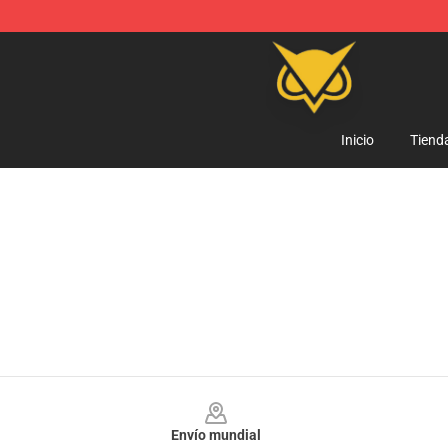
Vanossgaming Store - Official Vanossgaming Mercha
Inicio
Tiend
Footer
Envío mundial