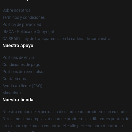
Sobre nosotros
Términos y condiciones
Política de privacidad
DMCA - Política de Copyright
CA SB657: Ley de transparencia en la cadena de suministro
Nuestro apoyo
Políticas de envío
Condiciones de pago
Políticas de reembolso
Contáctenos
Ayuda al cliente (FAQ)
Mayorista
Nuestra tienda
Nuestro equipo de expertos ha diseñado cada producto con cuidado.
Ofrecemos una amplia variedad de productos en diferentes puntos de
precio para que pueda encontrar el estilo perfecto para mostrar su