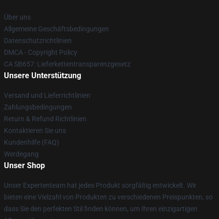
Über uns
Allgemeine Geschäftsbedingungen
Datenschutzrichtlinien
DMCA - Copyright Policy
CA SB657: Lieferkettentransparenzgesetz
Unsere Unterstützung
Versand und Lieferrichtlinien
Zahlungsbedingungen
Return & Refund Richtlinien
Kontaktieren Sie uns
Kundenhilfe (FAQ)
Werdegang
Unser Shop
Unser Expertenteam hat jedes Produkt sorgfältig entwickelt. Wir
bieten eine Vielzahl von Produkten zu verschiedenen Preispunkten, so
dass Sie den perfekten Stil finden können, um Ihren einzigartigen