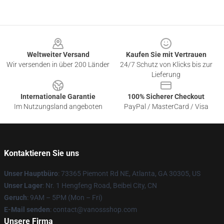
Footer
Weltweiter Versand
Kaufen Sie mit Vertrauen
Wir versenden in über 200 Länder
24/7 Schutz von Klicks bis zur
Lieferung
Internationale Garantie
100% Sicherer Checkout
Im Nutzungsland angeboten
PayPal / MasterCard / Visa
Kontaktieren Sie uns
Unser Hauptbüro
: 73365 Piemont Rd NE, Atlanta, GA 30305, US
Unser Lager
: Nr. 1 Hengfeng Road, Beibei City, CN
Geruch
: 9AM – 5PM (Mon – Fri)
E-Mail senden
: contact@vanossshop.com
Unsere Firma