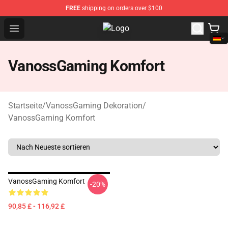
FREE
shipping on orders over $100
Open menu
Vanossgaming Store - Official V
VanossGaming Komfort
Startseite
/
VanossGaming Dekoration
/
VanossGaming Komfort
VanossGaming Komfort
-20%
90,85 £ - 116,92 £