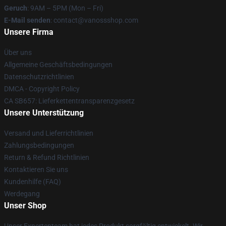
Geruch
: 9AM – 5PM (Mon – Fri)
E-Mail senden
: contact@vanossshop.com
Unsere Firma
Über uns
Allgemeine Geschäftsbedingungen
Datenschutzrichtlinien
DMCA - Copyright Policy
CA SB657: Lieferkettentransparenzgesetz
Unsere Unterstützung
Versand und Lieferrichtlinien
Zahlungsbedingungen
Return & Refund Richtlinien
Kontaktieren Sie uns
Kundenhilfe (FAQ)
Werdegang
Unser Shop