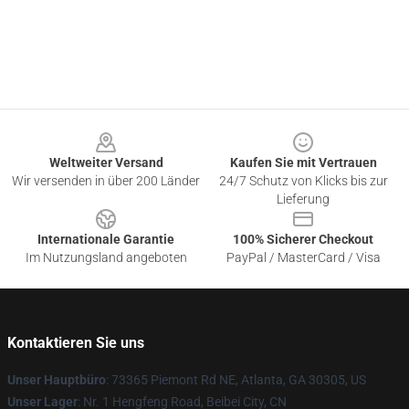
Footer
Weltweiter Versand
Kaufen Sie mit Vertrauen
Wir versenden in über 200 Länder
24/7 Schutz von Klicks bis zur
Lieferung
Internationale Garantie
100% Sicherer Checkout
Im Nutzungsland angeboten
PayPal / MasterCard / Visa
Kontaktieren Sie uns
Unser Hauptbüro
: 73365 Piemont Rd NE, Atlanta, GA 30305, US
Unser Lager
: Nr. 1 Hengfeng Road, Beibei City, CN