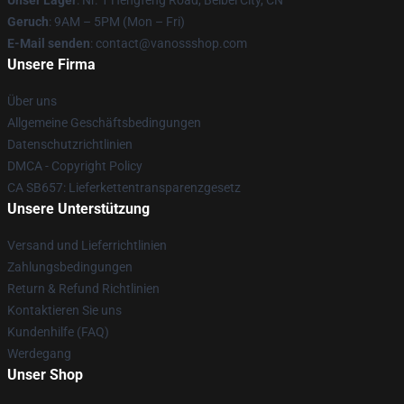
Unser Lager
: Nr. 1 Hengfeng Road, Beibei City, CN
Geruch
: 9AM – 5PM (Mon – Fri)
E-Mail senden
: contact@vanossshop.com
Unsere Firma
Über uns
Allgemeine Geschäftsbedingungen
Datenschutzrichtlinien
DMCA - Copyright Policy
CA SB657: Lieferkettentransparenzgesetz
Unsere Unterstützung
Versand und Lieferrichtlinien
Zahlungsbedingungen
Return & Refund Richtlinien
Kontaktieren Sie uns
Kundenhilfe (FAQ)
Werdegang
Unser Shop