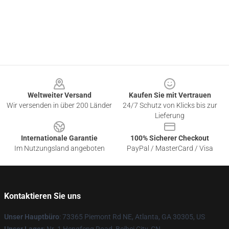
Footer
Weltweiter Versand
Kaufen Sie mit Vertrauen
Wir versenden in über 200 Länder
24/7 Schutz von Klicks bis zur
Lieferung
Internationale Garantie
100% Sicherer Checkout
Im Nutzungsland angeboten
PayPal / MasterCard / Visa
Kontaktieren Sie uns
Unser Hauptbüro
: 73365 Piemont Rd NE, Atlanta, GA 30305, US