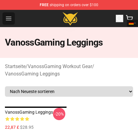
FREE
shipping on orders over $100
Vanossgaming Store - Official Vanossgaming Merchand
Open menu
VanossGaming Leggings
Startseite
/
VanossGaming Workout Gear
/
VanossGaming Leggings
VanossGaming Leggings
-20%
22,87 £
$28.95