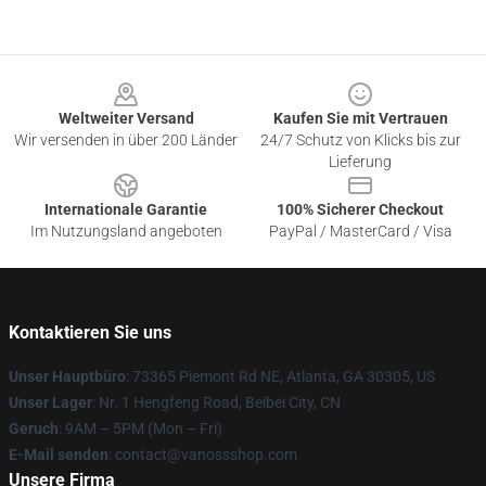
Footer
Weltweiter Versand
Kaufen Sie mit Vertrauen
Wir versenden in über 200 Länder
24/7 Schutz von Klicks bis zur
Lieferung
Internationale Garantie
100% Sicherer Checkout
Im Nutzungsland angeboten
PayPal / MasterCard / Visa
Kontaktieren Sie uns
Unser Hauptbüro
: 73365 Piemont Rd NE, Atlanta, GA 30305, US
Unser Lager
: Nr. 1 Hengfeng Road, Beibei City, CN
Geruch
: 9AM – 5PM (Mon – Fri)
E-Mail senden
: contact@vanossshop.com
Unsere Firma