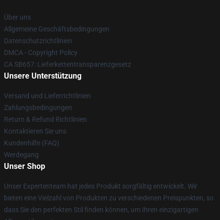
Über uns
Allgemeine Geschäftsbedingungen
Datenschutzrichtlinien
DMCA - Copyright Policy
CA SB657: Lieferkettentransparenzgesetz
Unsere Unterstützung
Versand und Lieferrichtlinien
Zahlungsbedingungen
Return & Refund Richtlinien
Kontaktieren Sie uns
Kundenhilfe (FAQ)
Werdegang
Unser Shop
Unser Expertenteam hat jedes Produkt sorgfältig entwickelt. Wir
bieten eine Vielzahl von Produkten zu verschiedenen Preispunkten, so
dass Sie den perfekten Stil finden können, um Ihren einzigartigen