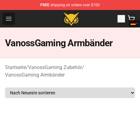
FREE
shipping on orders over $100
Vanossgaming Store - Official Vanossgaming Merchand
Open menu
VanossGaming Armbänder
Startseite
/
VanossGaming Zubehör
/
VanossGaming Armbänder