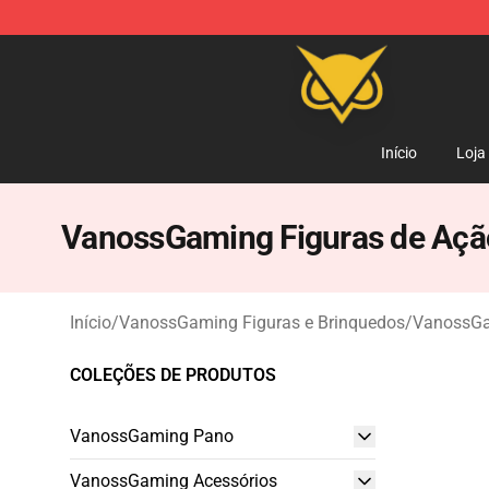
Vanossgaming Store - Official Vanossgaming Mercha
Início
Loja
VanossGaming Figuras de Açã
Início
/
VanossGaming Figuras e Brinquedos
/
VanossGa
COLEÇÕES DE PRODUTOS
VanossGaming Pano
VanossGaming Acessórios