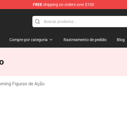
FREE
shipping on orders over $100
ndise Shop
Compre por categoria
Rastreamento de pedido
Blog
o
ming Figuras de Ação