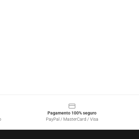
Pagamento 100% seguro
o
PayPal / MasterCard / Visa