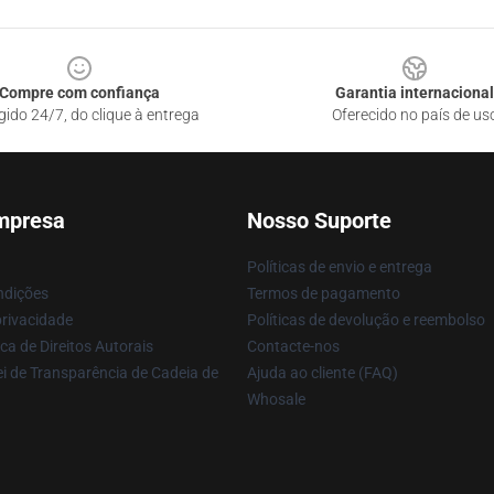
Compre com confiança
Garantia internacional
gido 24/7, do clique à entrega
Oferecido no país de us
mpresa
Nosso Suporte
Políticas de envio e entrega
ndições
Termos de pagamento
privacidade
Políticas de devolução e reembolso
ca de Direitos Autorais
Contacte-nos
i de Transparência de Cadeia de
Ajuda ao cliente (FAQ)
Whosale