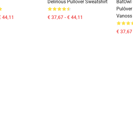
Delirious Pullover Sweatshirt
BatOwl 
Pulôver
Vanoss
€ 44,11
€ 37,67 - € 44,11
€ 37,67 