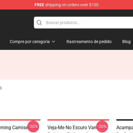
FREE
shipping on orders over $100
ndise Shop
Compre por categoria
Rastreamento de pedido
Blog
s
-20%
-20%
ming Camiseta De
Veja-Me No Escuro Vanoss E
Acampa