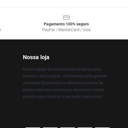
Pagamento 100% seguro
o
PayPal / MasterCard / Visa
Nossa loja
Nossa equipe de especialistas projetou cada
produto com cuidado. Oferecemos uma grande
variedade de produtos a diferentes pontos de
preços para que você possa encontrar o estilo
perfeito para mostrar o seu estilo diário único.