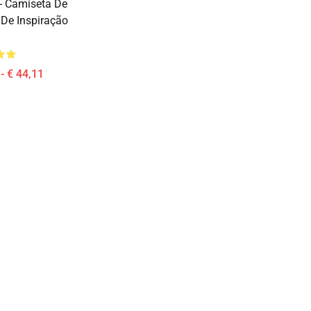
- Camiseta De
 De Inspiração
- € 44,11