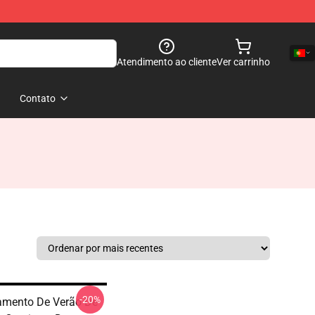
Atendimento ao cliente
Ver carrinho
Contato
-20%
mento De Verão De