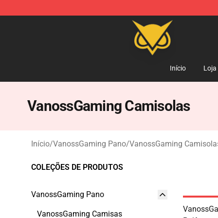
Vanossgaming Store - Official Vanossgaming Mercha
Início
Loja
VanossGaming Camisolas
Início
/
VanossGaming Pano
/
VanossGaming Camisola
COLEÇÕES DE PRODUTOS
VanossGaming Pano
VanossGa
VanossGaming Camisas