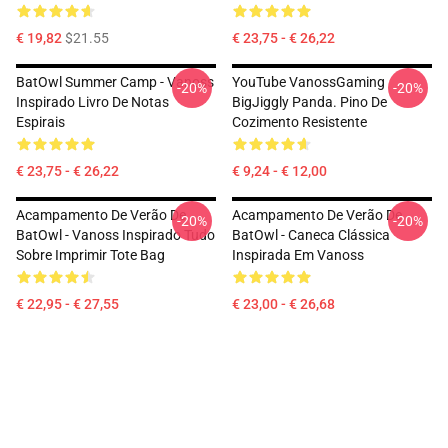
€ 19,82
$21.55
€ 23,75 - € 26,22
BatOwl Summer Camp - Vanoss
YouTube VanossGaming
-20%
-20%
Inspirado Livro De Notas
BigJiggly Panda. Pino De
Espirais
Cozimento Resistente
€ 23,75 - € 26,22
€ 9,24 - € 12,00
Acampamento De Verão De
Acampamento De Verão De
-20%
-20%
BatOwl - Vanoss Inspirado Tudo
BatOwl - Caneca Clássica
Sobre Imprimir Tote Bag
Inspirada Em Vanoss
€ 22,95 - € 27,55
€ 23,00 - € 26,68