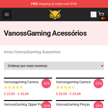
FREE
shipping on orders over $100
Vanossgaming Store - Official Vanossgaming Merchand
Open menu
VanossGaming Acessórios
Início
/
VanossGaming Acessórios
Vanossgaming Caneca
Vanossgaming Caneca
-20%
-20%
€ 23,00 - € 26,68
€ 23,00 - € 26,68
VanossGaming Zipper Pouch
VanossGaming Pinças
-20%
-20%