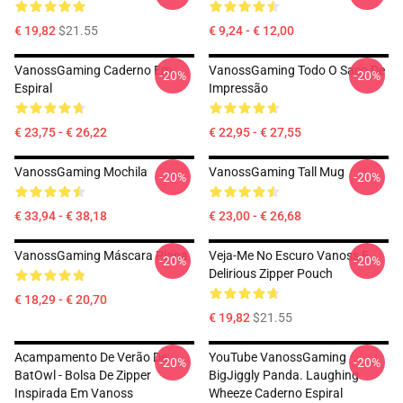
€ 19,82
$21.55
€ 9,24 - € 12,00
VanossGaming Caderno Em
VanossGaming Todo O Saco De
-20%
-20%
Espiral
Impressão
€ 23,75 - € 26,22
€ 22,95 - € 27,55
VanossGaming Mochila
VanossGaming Tall Mug
-20%
-20%
€ 33,94 - € 38,18
€ 23,00 - € 26,68
VanossGaming Máscara Plana
Veja-Me No Escuro Vanoss E
-20%
-20%
Delirious Zipper Pouch
€ 18,29 - € 20,70
€ 19,82
$21.55
Acampamento De Verão De
YouTube VanossGaming
-20%
-20%
BatOwl - Bolsa De Zipper
BigJiggly Panda. Laughing
Inspirada Em Vanoss
Wheeze Caderno Espiral