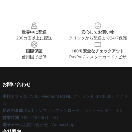
Footer
世界中に配送
安心してお買い物
200カ国以上に配送
クリックから配送まで24/7保護
国際保証
100％安全なチェックアウト
使用国で提供
PayPal / マスターカード / ビザ
お問い合わせ
本社オフィス
: 73365 Piedmont Rd NE, アトランタ, GA 30305, アメリ
カ
私達の倉庫
: No.1 ヘンフェンフェンロード、ベイビーシティ、CN
営業時間
: 9:00～18:00(月～金)
電子メール
お問い合わせ _ Vanossshop
会社案内