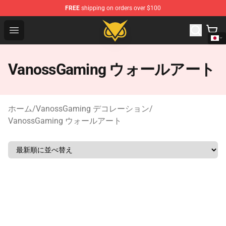
FREE
shipping on orders over $100
Vanossgaming Store - Official Vanossgaming Merchand
Open menu
VanossGaming ウォールアート
ホーム
/
VanossGaming デコレーション
/
VanossGaming ウォールアート