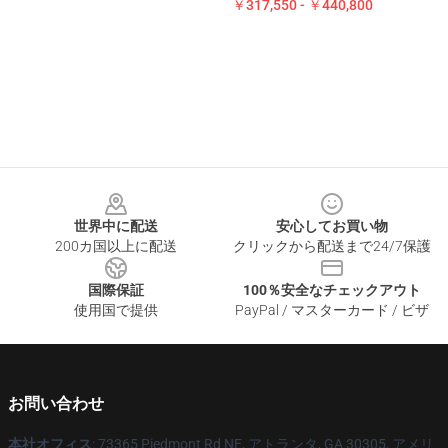
￥317,550 - ￥440,800
Footer
世界中に配送
安心してお買い物
200カ国以上に配送
クリックから配送まで24/7保護
国際保証
100％安全なチェックアウト
使用国で提供
PayPal / マスターカード / ビザ
お問い合わせ
本社オフィス
: 73365 Piedmont Rd NE, アトランタ, GA 30305, アメリ