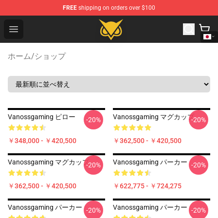
FREE
shipping on orders over $100
Vanossgaming Store - Official Vanossgaming Merchand
Open menu
ホーム
/
ショップ
Vanossgaming ピロー
Vanossgaming マグカップ
-20%
-20%
￥348,000 - ￥420,500
￥362,500 - ￥420,500
Vanossgaming マグカップ
Vanossgaming パーカー
-20%
-20%
￥362,500 - ￥420,500
￥622,775 - ￥724,275
Vanossgaming パーカー
Vanossgaming パーカー
-20%
-20%