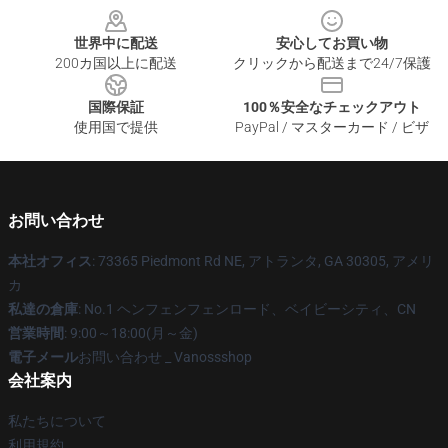
世界中に配送
安心してお買い物
200カ国以上に配送
クリックから配送まで24/7保護
国際保証
100％安全なチェックアウト
使用国で提供
PayPal / マスターカード / ビザ
お問い合わせ
本社オフィス
: 73365 Piedmont Rd NE, アトランタ, GA 30305, アメリ
カ
私達の倉庫
: No.1 ヘンフェンフェンロード、ベイビーシティ、CN
営業時間
: 9:00～18:00(月～金)
電子メール
お問い合わせ _ Vanossshop
会社案内
私たちについて
利用規約