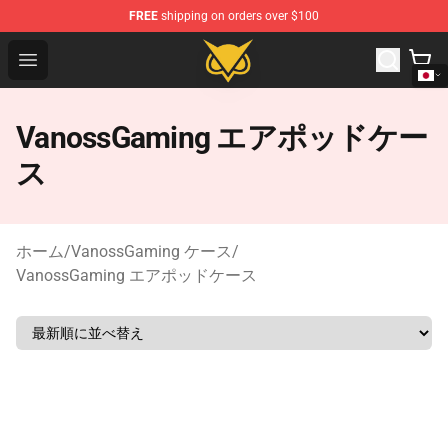
FREE
shipping on orders over $100
Vanossgaming Store - Official Vanossgaming Merchand
Open menu
VanossGaming エアポッドケー
ス
ホーム
/
VanossGaming ケース
/
VanossGaming エアポッドケース