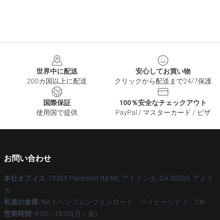
Footer
世界中に配送
安心してお買い物
200カ国以上に配送
クリックから配送まで24/7保護
国際保証
100％安全なチェックアウト
使用国で提供
PayPal / マスターカード / ビザ
お問い合わせ
本社オフィス
: 73365 Piedmont Rd NE, アトランタ, GA 30305, アメリ
カ
私達の倉庫
: No.1 ヘンフェンフェンロード、ベイビーシティ、CN
営業時間
: 9:00～18:00(月～金)