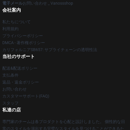
電子メール
お問い合わせ _ Vanossshop
会社案内
私たちについて
利用規約
プライバシーポリシー
DMCA - 著作権ポリシー
カリフォルニアSB657: サプライチェーンの透明性法
当社のサポート
配送&配送ポリシー
支払条件
返品・返金ポリシー
お問い合わせ
カスタマーサポート(FAQ)
スタッフ
私達の店
専門家のチームは各プロダクトを心配と設計しました。 個性的な日
常のスタイルを演出する完璧なスタイルを見つけることができるた