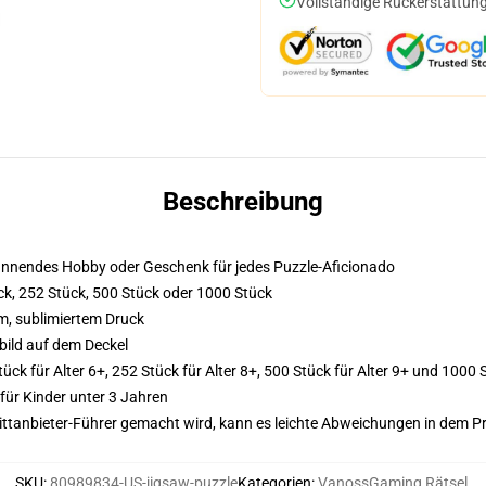
Vollständige Rückerstattung
Beschreibung
pannendes Hobby oder Geschenk für jedes Puzzle-Aficionado
ck, 252 Stück, 500 Stück oder 1000 Stück
m, sublimiertem Druck
bild auf dem Deckel
tück für Alter 6+, 252 Stück für Alter 8+, 500 Stück für Alter 9+ und 100
für Kinder unter 3 Jahren
 Drittanbieter-Führer gemacht wird, kann es leichte Abweichungen in dem P
SKU
:
80989834-US-jigsaw-puzzle
Kategorien
:
VanossGaming Rätsel
,