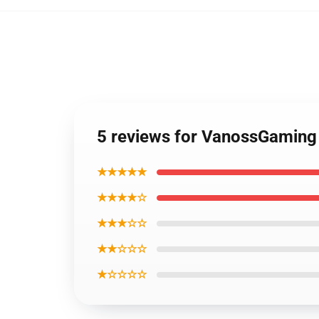
5 reviews for VanossGaming
★★★★★
★★★★☆
★★★☆☆
★★☆☆☆
★☆☆☆☆