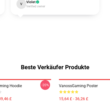
Violet
V
Verified owner
Beste Verkäufer Produkte
-20%
ming Hoodie
VanossGaming Poster
39,46 £
15,64 £ - 36,26 £