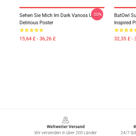
-20%
Sehen Sie Mich Im Dark Vanoss Und
BatOwl S
Delirious Poster
Inspired P
15,64 £ - 36,26 £
32,35 £ - 
Footer
Weltweiter Versand
K
Wir versenden in über 200 Länder
24/7 Sch