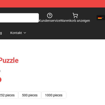
Kundenservice
Warenkorb anzeigen
og
Kontakt
Puzzle
)
252 pieces
500 pieces
1000 pieces