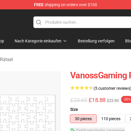
FREE
shipping on orders over $100
ndise Shop
op
Nach Kategorie einkaufen
Bestellung verfolgen
Bl
Rätsel
VanossGaming 
(5 customer reviews
£23.60
£18.88
-20%
$23.90
Size
30 pieces
110 pieces
Größentabelle anzeigen