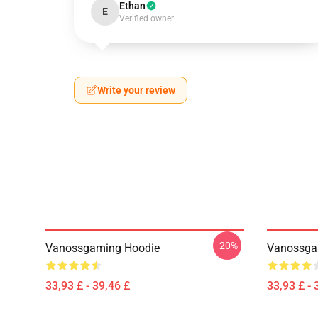
Ethan
E
Verified owner
Write your review
-20%
Vanossgaming Hoodie
Vanossga
33,93 £ - 39,46 £
33,93 £ - 