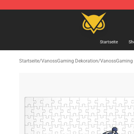
Vanossgaming Store - Official Vanossgaming Mercha
Startseite
Sh
Startseite
/
VanossGaming Dekoration
/
VanossGaming 