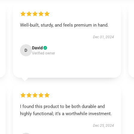
Well-built, sturdy, and feels premium in hand.
Dec 31, 2024
David
D
Verified owner
I found this product to be both durable and
highly functional; it’s a worthwhile investment.
Dec 25, 2024