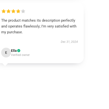
The product matches its description perfectly
and operates flawlessly; I’m very satisfied with
my purchase.
Dec 31, 2024
Ella
E
Verified owner