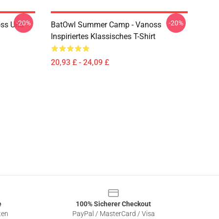
-20%
-20%
oss Und
BatOwl Summer Camp - Vanoss
Inspiriertes Klassisches T-Shirt
20,93 £ - 24,09 £
e
100% Sicherer Checkout
ten
PayPal / MasterCard / Visa