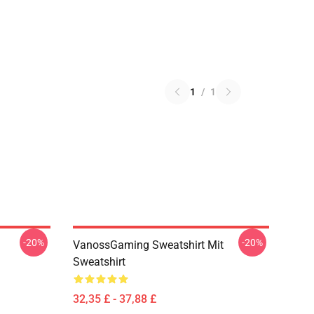
1
/
1
-20%
-20%
VanossGaming Sweatshirt Mit
Sweatshirt
32,35 £ - 37,88 £