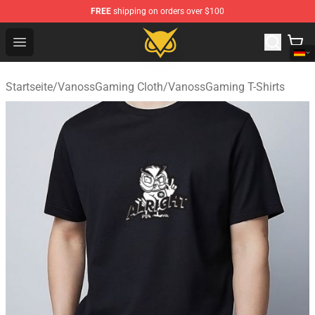
FREE
shipping on orders over $100
Vanossgaming Store - Official Vanossgaming Merchand
Open menu
Startseite
/
VanossGaming Cloth
/
VanossGaming T-Shirts