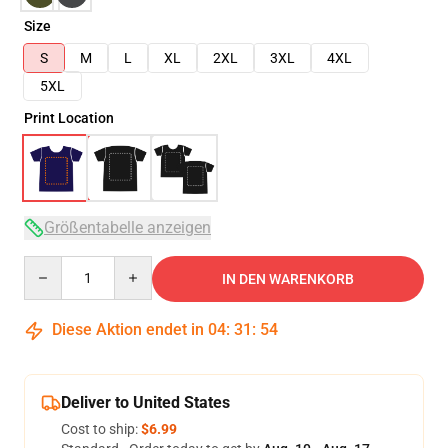
Size
S
M
L
XL
2XL
3XL
4XL
5XL
Print Location
Größentabelle anzeigen
Quantity
IN DEN WARENKORB
Diese Aktion endet in
04
:
31
:
54
Deliver to United States
Cost to ship:
$6.99