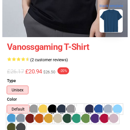
blank template
Vanossgaming T-Shirt
(2 customer reviews)
£26.17
£20.94
-20%
$26.50
Type
Unisex
Color
Default