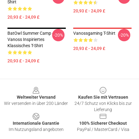
Shirt
20,93 £ - 24,09 £
20,93 £ - 24,09 £
BatOwl Summer Camp -
Vanossgaming T-Shirt
-20%
-20%
Vanoss Inspiriertes
Klassisches T-Shirt
20,93 £ - 24,09 £
20,93 £ - 24,09 £
Footer
Weltweiter Versand
Kaufen Sie mit Vertrauen
Wir versenden in über 200 Länder
24/7 Schutz von Klicks bis zur
Lieferung
Internationale Garantie
100% Sicherer Checkout
Im Nutzungsland angeboten
PayPal / MasterCard / Visa