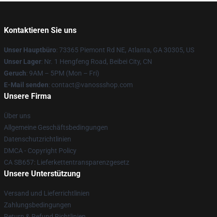
Kontaktieren Sie uns
Unser Hauptbüro
: 73365 Piemont Rd NE, Atlanta, GA 30305, US
Unser Lager
: Nr. 1 Hengfeng Road, Beibei City, CN
Geruch
: 9AM – 5PM (Mon – Fri)
E-Mail senden
: contact@vanossshop.com
Unsere Firma
Über uns
Allgemeine Geschäftsbedingungen
Datenschutzrichtlinien
DMCA - Copyright Policy
CA SB657: Lieferkettentransparenzgesetz
Unsere Unterstützung
Versand und Lieferrichtlinien
Zahlungsbedingungen
Return & Refund Richtlinien