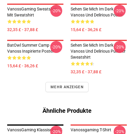
VanossGaming Sweatshirt
Sehen Sie Mich Im Dark
-20%
-20%
Mit Sweatshirt
Vanoss Und Delirious Poster
32,35 £ - 37,88 £
15,64 £ - 36,26 £
BatOwl Summer Camp -
Sehen Sie Mich Im Dark
-20%
-20%
Vanoss Inspirierte Poster
Vanoss Und Delirious Pullover
Sweatshirt
15,64 £ - 36,26 £
32,35 £ - 37,88 £
MEHR ANZEIGEN
Ähnliche Produkte
VanossGaming Klassisches T-
Vanossgaming T-Shirt
-20%
-20%