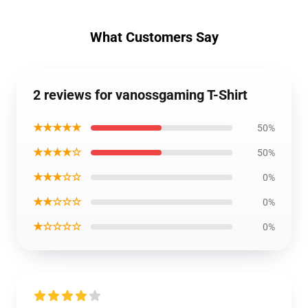
What Customers Say
2 reviews for vanossgaming T-Shirt
★★★★★
50%
★★★★☆
50%
★★★☆☆
0%
★★☆☆☆
0%
★☆☆☆☆
0%