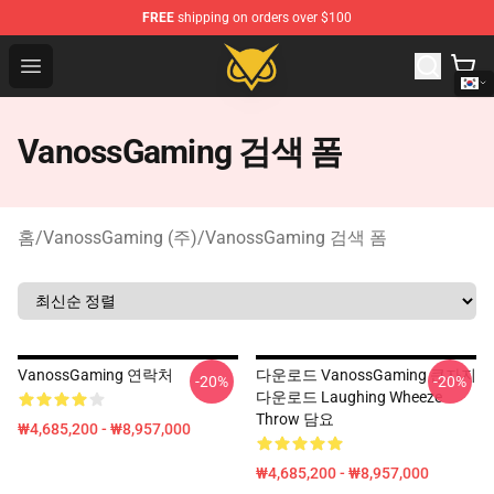
FREE
shipping on orders over $100
Vanossgaming Store - Official Vanossgaming Merchand
Open menu
VanossGaming 검색 폼
홈
/
VanossGaming (주)
/
VanossGaming 검색 폼
VanossGaming 연락처
다운로드 VanossGaming 큰자지
-20%
-20%
다운로드 Laughing Wheeze
Throw 담요
₩4,685,200 - ₩8,957,000
₩4,685,200 - ₩8,957,000