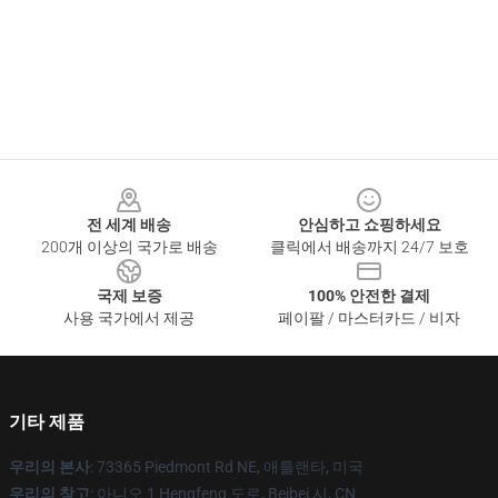
Footer
전 세계 배송
안심하고 쇼핑하세요
200개 이상의 국가로 배송
클릭에서 배송까지 24/7 보호
국제 보증
100% 안전한 결제
사용 국가에서 제공
페이팔 / 마스터카드 / 비자
기타 제품
우리의 본사
: 73365 Piedmont Rd NE, 애틀랜타, 미국
우리의 창고
: 아니오 1 Hengfeng 도로, Beibei 시, CN