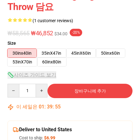
Throw 담요
(1 customer reviews)
₩58,565
₩46,852
-20%
$34.00
Size
30inx40in
35inX47in
45inX60in
50inx60in
53inX70in
60inx80in
사이즈 가이드 보기
Quantity
장바구니에 추가
이 세일은
01
:
39
:
54
Deliver to United States
Cost to ship:
$6.99