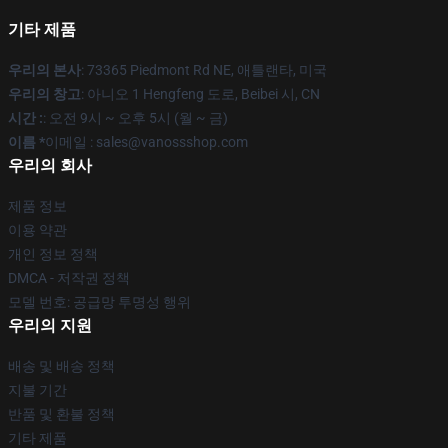
기타 제품
우리의 본사
: 73365 Piedmont Rd NE, 애틀랜타, 미국
우리의 창고
: 아니오 1 Hengfeng 도로, Beibei 시, CN
시간 :
: 오전 9시 ~ 오후 5시 (월 ~ 금)
이름 *
이메일 : sales@vanossshop.com
우리의 회사
제품 정보
이용 약관
개인 정보 정책
DMCA - 저작권 정책
모델 번호: 공급망 투명성 행위
우리의 지원
배송 및 배송 정책
지불 기간
반품 및 환불 정책
기타 제품