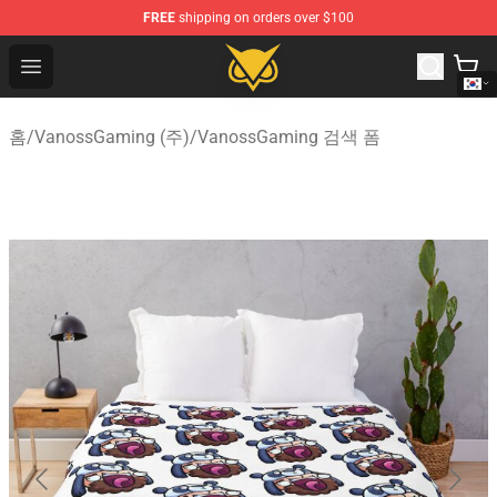
FREE
shipping on orders over $100
Vanossgaming Store - Official Vanossgaming Merchand
Open menu
홈
/
VanossGaming (주)
/
VanossGaming 검색 폼