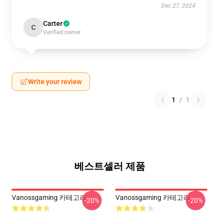
Dec 27, 2024
Carter
C
Verified owner
Write your review
1
/
1
베스트셀러 제품
Vanossgaming 카테고리
Vanossgaming 카테고리
-20%
-20%