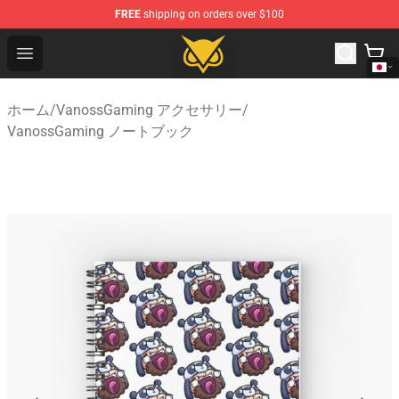
FREE
shipping on orders over $100
Vanossgaming Store - Official Vanossgaming Merchand
Open menu
ホーム
/
VanossGaming アクセサリー
/
VanossGaming ノートブック