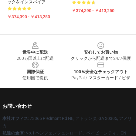
ックをインスパイア
￥374,390 - ￥413,250
￥374,390 - ￥413,250
Footer
世界中に配送
安心してお買い物
200カ国以上に配送
クリックから配送まで24/7保護
国際保証
100％安全なチェックアウト
使用国で提供
PayPal / マスターカード / ビザ
お問い合わせ
本社オフィス
: 73365 Piedmont Rd NE, アトランタ, GA 30305, アメリ
カ
私達の倉庫
: No.1 ヘンフェンフェンロード、ベイビーシティ、CN