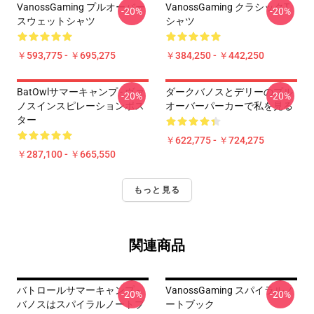
VanossGaming プルオーバー
VanossGaming クラシックT
-20%
-20%
スウェットシャツ
シャツ
￥593,775 - ￥695,275
￥384,250 - ￥442,250
BatOwlサマーキャンプ - ヴァ
ダークバノスとデリーのプル
-20%
-20%
ノスインスピレーションポス
オーバーパーカーで私を見る
ター
￥622,775 - ￥724,275
￥287,100 - ￥665,550
もっと見る
関連商品
バトロールサマーキャンプ -
VanossGaming スパイラルノ
-20%
-20%
バノスはスパイラルノートブ
ートブック