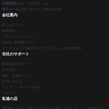
営業時間
: 9:00～18:00(月～金)
電子メール
お問い合わせ _ Vanossshop
会社案内
私たちについて
利用規約
プライバシーポリシー
DMCA - 著作権ポリシー
カリフォルニアSB657: サプライチェーンの透明性法
当社のサポート
配送&配送ポリシー
支払条件
返品・返金ポリシー
お問い合わせ
カスタマーサポート(FAQ)
スタッフ
私達の店
専門家のチームは各プロダクトを心配と設計しました。 個性的な日