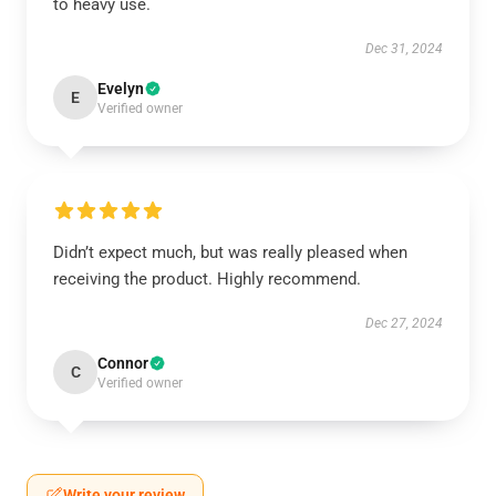
to heavy use.
Dec 31, 2024
Evelyn
E
Verified owner
Didn’t expect much, but was really pleased when
receiving the product. Highly recommend.
Dec 27, 2024
Connor
C
Verified owner
Write your review