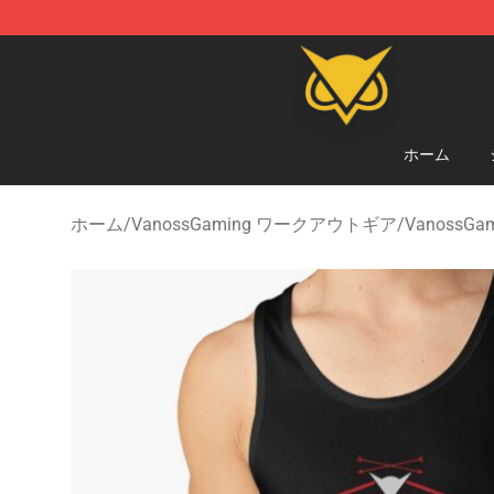
Vanossgaming Store - Official Vanossgaming Mercha
ホーム
ホーム
/
VanossGaming ワークアウトギア
/
VanossG