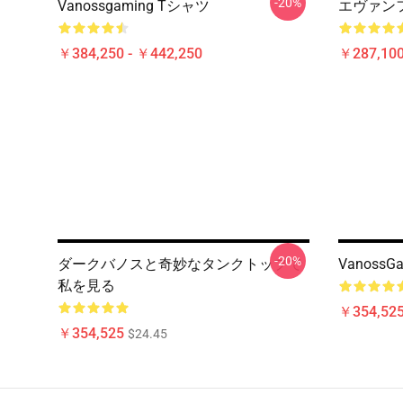
-20%
Vanossgaming Tシャツ
エヴァン
￥384,250 - ￥442,250
￥287,100
-20%
ダークバノスと奇妙なタンクトップで
Vanoss
私を見る
￥354,52
￥354,525
$24.45
Footer