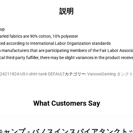
説明
 up
arled fabrics are 90% cotton, 10% polyester
uated according to International Labor Organization standards
m manufacturers that are participating members of the Fair Labor Associ
al third-party fulfiller, there may be slight variances in the product receiv
24211824-US-t-shirt-tank-DEFAULT
カテゴリー
:
VanossGaming タン
What Customers Say
Owlサマーキャンプ - バノスインスパイアタンクト