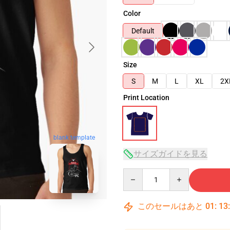
Color
Default
Size
S
M
L
XL
2X
Print Location
blank template
サイズガイドを見る
Quantity
このセールはあと
01
:
13