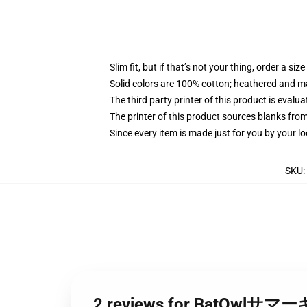
Slim fit, but if that’s not your thing, order a size
Solid colors are 100% cotton; heathered and m
The third party printer of this product is eval
The printer of this product sources blanks fro
Since every item is made just for you by your loc
SKU
:
2 reviews for Bat