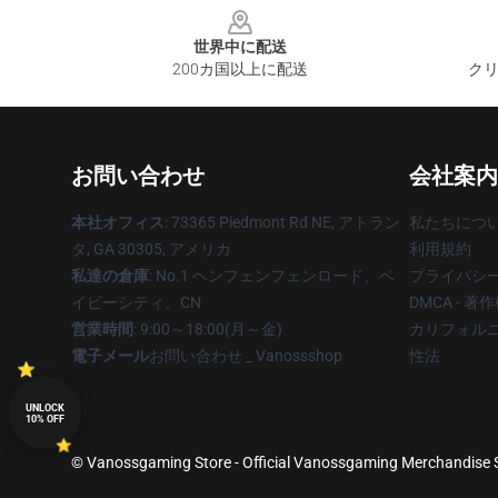
世界中に配送
200カ国以上に配送
クリ
お問い合わせ
会社案内
本社オフィス
: 73365 Piedmont Rd NE, アトラン
私たちにつ
タ, GA 30305, アメリカ
利用規約
私達の倉庫
: No.1 ヘンフェンフェンロード、ベ
プライバシ
イビーシティ、CN
DMCA - 
営業時間
: 9:00～18:00(月～金)
カリフォルニ
電子メール
お問い合わせ _ Vanossshop
性法
UNLOCK
10% OFF
© Vanossgaming Store - Official Vanossgaming Merchandise Sh