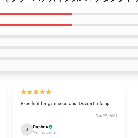
Excellent for gym sessions. Doesn't ride up.
Dec 27, 2024
Daphne
D
Verified owner