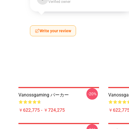
Verified owner
Write your review
-20%
Vanossgaming パーカー
Vanoss
￥622,775 - ￥724,275
￥622,775