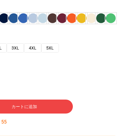
L
3XL
4XL
5XL
カートに追加
:
54