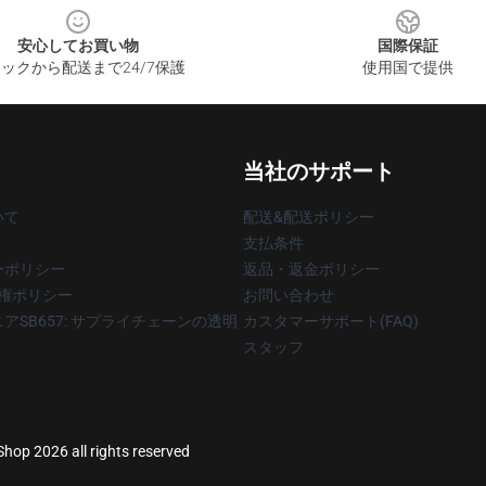
安心してお買い物
国際保証
ックから配送まで24/7保護
使用国で提供
当社のサポート
いて
配送&配送ポリシー
支払条件
ーポリシー
返品・返金ポリシー
著作権ポリシー
お問い合わせ
アSB657: サプライチェーンの透明
カスタマーサポート(FAQ)
スタッフ
op 2026 all rights reserved