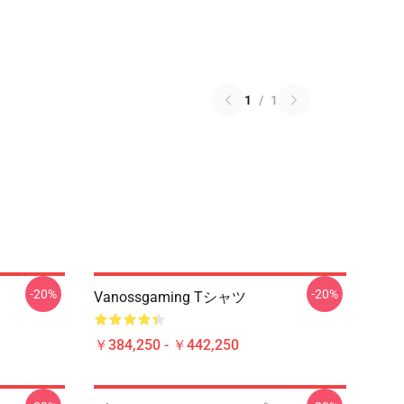
1
/
1
-20%
-20%
Vanossgaming Tシャツ
￥384,250 - ￥442,250