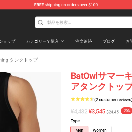
FREE
shipping on orders over $100
ndise Shop
ショップ
カテゴリーで購入
注文追跡
ブログ
お
aming タンクトップ
BatOwlサマ
アタンクトッ
(2 customer reviews
¥4,432
¥3,545
-20%
$24.45
Type
Men
Women