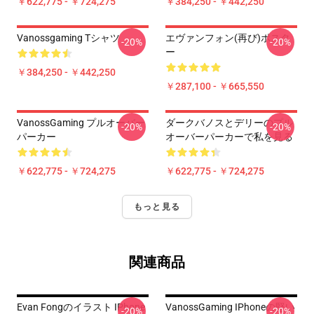
￥622,775 - ￥724,275
￥384,250 - ￥442,250
Vanossgaming Tシャツ
エヴァンフォン(再び)ポスタ
-20%
-20%
ー
￥384,250 - ￥442,250
￥287,100 - ￥665,550
VanossGaming プルオーバー
ダークバノスとデリーのプル
-20%
-20%
パーカー
オーバーパーカーで私を見る
￥622,775 - ￥724,275
￥622,775 - ￥724,275
もっと見る
関連商品
Evan Fongのイラスト IPhone
VanossGaming IPhoneの堅い
-20%
-20%