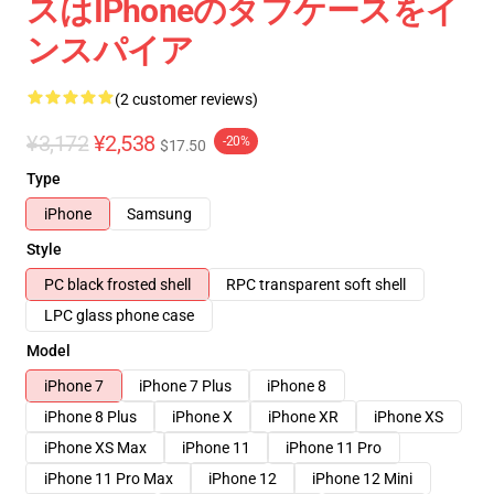
スはiPhoneのタフケースをイ
ンスパイア
(2 customer reviews)
¥3,172
¥2,538
-20%
$17.50
Type
iPhone
Samsung
Style
PC black frosted shell
RPC transparent soft shell
LPC glass phone case
Model
iPhone 7
iPhone 7 Plus
iPhone 8
iPhone 8 Plus
iPhone X
iPhone XR
iPhone XS
iPhone XS Max
iPhone 11
iPhone 11 Pro
iPhone 11 Pro Max
iPhone 12
iPhone 12 Mini