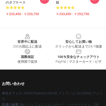
のタフケース
箱
￥233,450 - ￥253,750
￥233,450 - ￥253,750
Footer
世界中に配送
安心してお買い物
200カ国以上に配送
クリックから配送まで24/7保護
国際保証
100％安全なチェックアウト
使用国で提供
PayPal / マスターカード / ビザ
お問い合わせ
本社オフィス
: 73365 Piedmont Rd NE, アトランタ, GA 30305, アメリ
カ
私達の倉庫
: No.1 ヘンフェンフェンロード、ベイビーシティ、CN