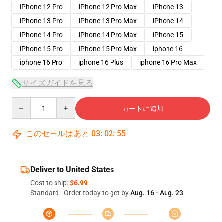
iPhone 12 Pro
iPhone 12 Pro Max
iPhone 13
iPhone 13 Pro
iPhone 13 Pro Max
iPhone 14
iPhone 14 Pro
iPhone 14 Pro Max
iPhone 15
iPhone 15 Pro
iPhone 15 Pro Max
iphone 16
iphone 16 Pro
iphone 16 Plus
iphone 16 Pro Max
サイズガイドを見る
Quantity
カートに追加
このセールはあと
03
:
02
:
54
Deliver to United States
Cost to ship:
$6.99
Standard - Order today to get by
Aug. 16 - Aug. 23