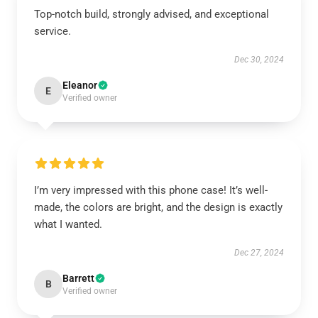
Top-notch build, strongly advised, and exceptional
service.
Dec 30, 2024
Eleanor
E
Verified owner
I’m very impressed with this phone case! It’s well-
made, the colors are bright, and the design is exactly
what I wanted.
Dec 27, 2024
Barrett
B
Verified owner