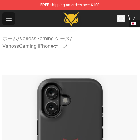
FREE
shipping on orders over $100
Vanossgaming Store - Official Vanossgaming Merchand
Open menu
ホーム
/
VanossGaming ケース
/
VanossGaming iPhoneケース