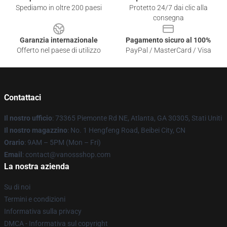
Spediamo in oltre 200 paesi
Protetto 24/7 dai clic alla
consegna
Garanzia internazionale
Pagamento sicuro al 100%
Offerto nel paese di utilizzo
PayPal / MasterCard / Visa
Contattaci
Il nostro ufficio
: 73365 Piemonte Rd NE, Atlanta, GA 30305, Stati Uniti
Il nostro magazzino
: No. 1 Hengfeng Road, Beibei City, CN
Orario
: 9AM – 5PM (Mon – Fri)
Email
: contact@vanossshop.com
La nostra azienda
Su di noi
Termini e condizioni
Informativa sulla privacy
DMCA - Informativa sul copyright