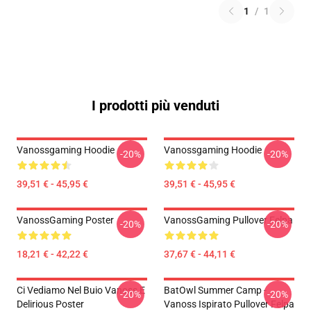
1
/
1
I prodotti più venduti
Vanossgaming Hoodie
Vanossgaming Hoodie
-20%
-20%
39,51 € - 45,95 €
39,51 € - 45,95 €
VanossGaming Poster
VanossGaming Pullover Felpa
-20%
-20%
18,21 € - 42,22 €
37,67 € - 44,11 €
Ci Vediamo Nel Buio Vanoss E
BatOwl Summer Camp -
-20%
-20%
Delirious Poster
Vanoss Ispirato Pullover Felpa