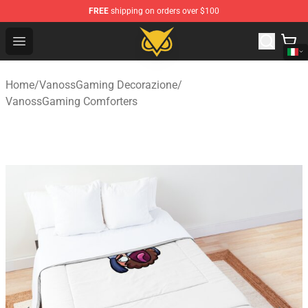
FREE
shipping on orders over $100
Vanossgaming Store - Official Vanossgaming Merchand
Open menu
Home
/
VanossGaming Decorazione
/
VanossGaming Comforters