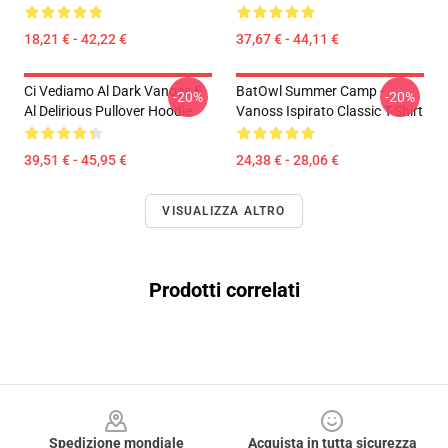
18,21 € - 42,22 €
37,67 € - 44,11 €
Ci Vediamo Al Dark Vanoss E
BatOwl Summer Camp -
-20%
-20%
Al Delirious Pullover Hoodie
Vanoss Ispirato Classic T-Shirt
39,51 € - 45,95 €
24,38 € - 28,06 €
VISUALIZZA ALTRO
Prodotti correlati
Footer
Spedizione mondiale
Acquista in tutta sicurezza