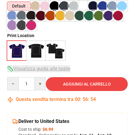
Default
Print Location
Visualizza guida alle taglie
Quantity
AGGIUNGI AL CARRELLO
Questa vendita termina tra
00
:
56
:
54
Deliver to United States
Cost to ship:
$6.99