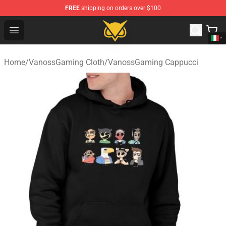
FREE
shipping on orders over $100
Vanossgaming Store - Official Vanossgaming Merchand
Open menu
Home
/
VanossGaming Cloth
/
VanossGaming Cappucci