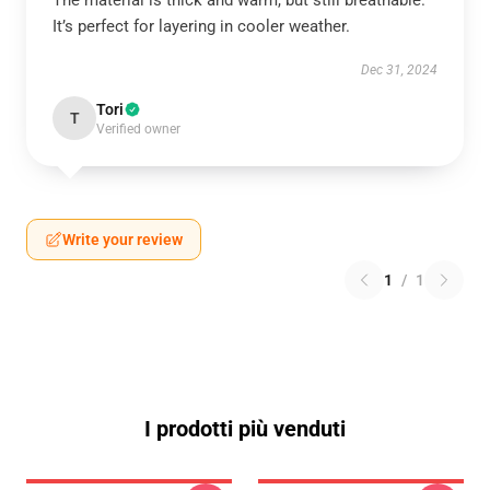
The material is thick and warm, but still breathable.
It’s perfect for layering in cooler weather.
Dec 31, 2024
Tori
T
Verified owner
Write your review
1
/
1
I prodotti più venduti