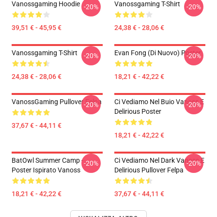
Vanossgaming Hoodie
Vanossgaming T-Shirt
-20%
-20%
39,51 € - 45,95 €
24,38 € - 28,06 €
Vanossgaming T-Shirt
Evan Fong (di Nuovo) Poster
-20%
-20%
24,38 € - 28,06 €
18,21 € - 42,22 €
VanossGaming Pullover Felpa
Ci Vediamo Nel Buio Vanoss E
-20%
-20%
Delirious Poster
37,67 € - 44,11 €
18,21 € - 42,22 €
BatOwl Summer Camp -
Ci Vediamo Nel Dark Vanoss E
-20%
-20%
Poster Ispirato Vanoss
Delirious Pullover Felpa
18,21 € - 42,22 €
37,67 € - 44,11 €