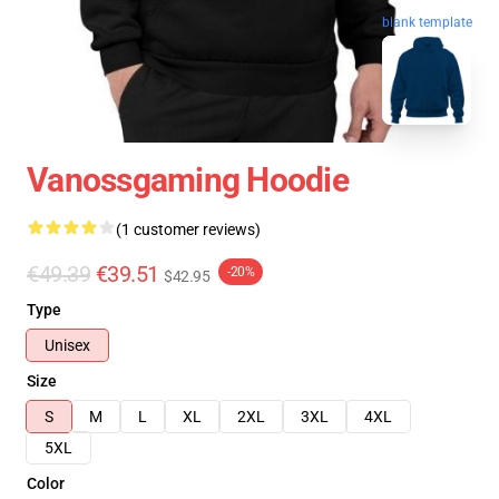
blank template
Vanossgaming Hoodie
(1 customer reviews)
€49.39
€39.51
-20%
$42.95
Type
Unisex
Size
S
M
L
XL
2XL
3XL
4XL
5XL
Color