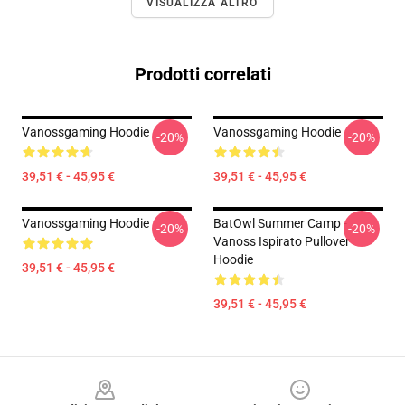
VISUALIZZA ALTRO
Prodotti correlati
Vanossgaming Hoodie
Vanossgaming Hoodie
-20%
-20%
39,51 € - 45,95 €
39,51 € - 45,95 €
Vanossgaming Hoodie
BatOwl Summer Camp -
-20%
-20%
Vanoss Ispirato Pullover
Hoodie
39,51 € - 45,95 €
39,51 € - 45,95 €
Footer