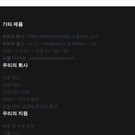
기타 제품
우리의 본사
: 73365 Piedmont Rd NE, 애틀랜타, 미국
우리의 창고
: 아니오 1 Hengfeng 도로, Beibei 시, CN
시간 :
: 오전 9시 ~ 오후 5시 (월 ~ 금)
이름 *
이메일 : sales@vanossshop.com
우리의 회사
제품 정보
이용 약관
개인 정보 정책
DMCA - 저작권 정책
모델 번호: 공급망 투명성 행위
우리의 지원
배송 및 배송 정책
지불 기간