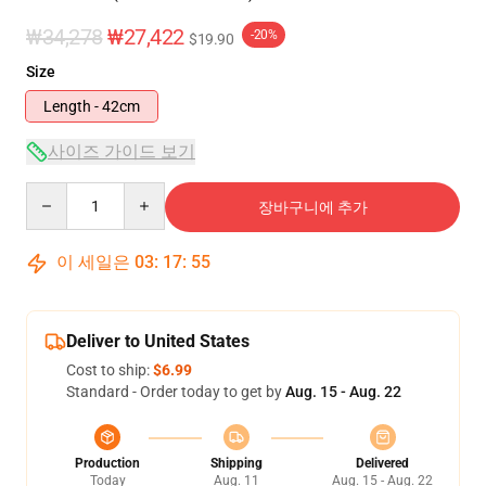
₩34,278
₩27,422
-20%
$19.90
Size
Length - 42cm
사이즈 가이드 보기
Quantity
장바구니에 추가
이 세일은
03
:
17
:
54
Deliver to United States
Cost to ship:
$6.99
Standard - Order today to get by
Aug. 15 - Aug. 22
Production
Shipping
Delivered
Today
Aug. 11
Aug. 15 - Aug. 22