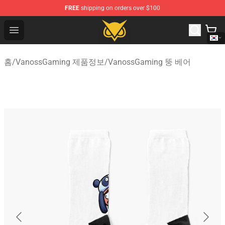
FREE
shipping on orders over $100
Vanossgaming Store - Official Vanossgaming Merchand
Open menu
홈
/
VanossGaming 제품정보
/
VanossGaming 뚱 베어