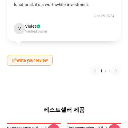
functional; it’s a worthwhile investment.
Dec 25, 2024
Violet
V
Verified owner
Write your review
1
/
1
베스트셀러 제품