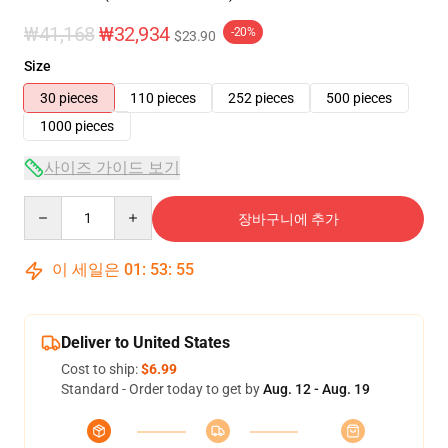
₩41,168
₩32,934
-20%
$23.90
Size
30 pieces
110 pieces
252 pieces
500 pieces
1000 pieces
사이즈 가이드 보기
Quantity
장바구니에 추가
이 세일은
01
:
53
:
54
Deliver to United States
Cost to ship:
$6.99
Standard - Order today to get by
Aug. 12 - Aug. 19