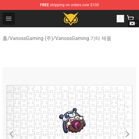
FREE
shipping on orders over $100
Vanossgaming Store - Official Vanossgaming Merchand
Open menu
홈
/
VanossGaming (주)
/
VanossGaming 기타 제품