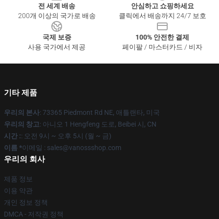
전 세계 배송
안심하고 쇼핑하세요
200개 이상의 국가로 배송
클릭에서 배송까지 24/7 보호
국제 보증
100% 안전한 결제
사용 국가에서 제공
페이팔 / 마스터카드 / 비자
기타 제품
우리의 본사
: 73365 Piedmont Rd NE, 애틀랜타, 미국
우리의 창고
: 아니오 1 Hengfeng 도로, Beibei 시, CN
시간 :
: 오전 9시 ~ 오후 5시 (월 ~ 금)
이름 *
이메일 : sales@vanossshop.com
우리의 회사
제품 정보
이용 약관
개인 정보 정책
DMCA - 저작권 정책