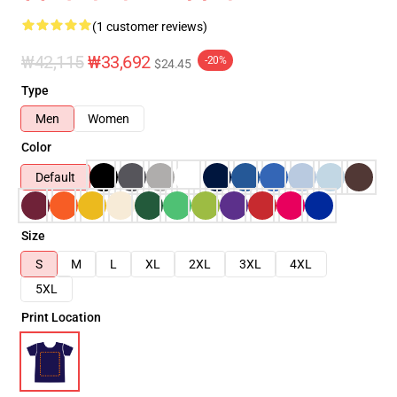
(1 customer reviews)
₩42,115
₩33,692
-20%
$24.45
Type
Men
Women
Color
Default
Size
S
M
L
XL
2XL
3XL
4XL
5XL
Print Location