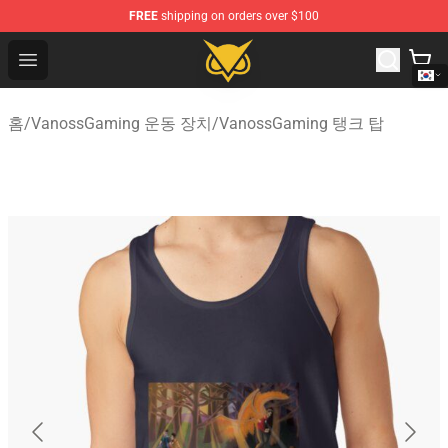
FREE
shipping on orders over $100
Vanossgaming Store - Official Vanossgaming Merchand
Open menu
홈
/
VanossGaming 운동 장치
/
VanossGaming 탱크 탑